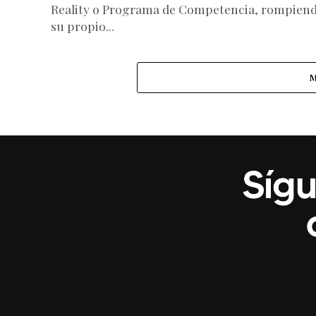
Reality o Programa de Competencia, rompien
su propio...
M