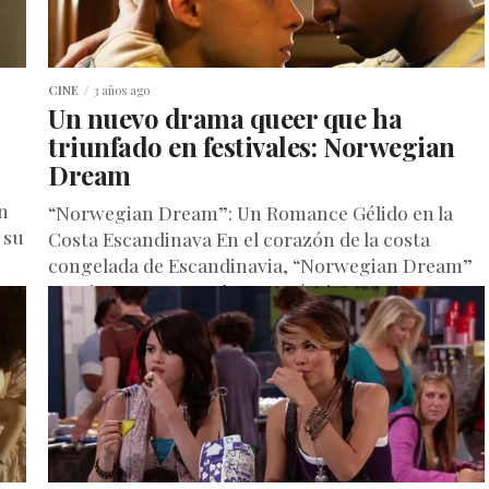
CINE
3 años ago
Un nuevo drama queer que ha
triunfado en festivales: Norwegian
Dream
n
“Norwegian Dream”: Un Romance Gélido en la
 su
Costa Escandinava En el corazón de la costa
congelada de Escandinavia, “Norwegian Dream”
se erige como un relato romántico...