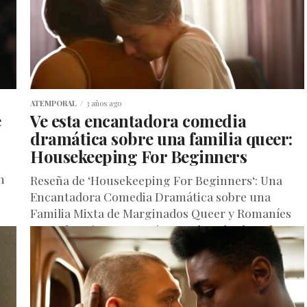
ATEMPORAL
3 años ago
e
Ve esta encantadora comedia
dramática sobre una familia queer:
Housekeeping For Beginners
n
Reseña de ‘Housekeeping For Beginners‘: Una
Encantadora Comedia Dramática sobre una
Familia Mixta de Marginados Queer y Romaníes
Housekeeping For Beginners, la galardonada
película dirigida por...