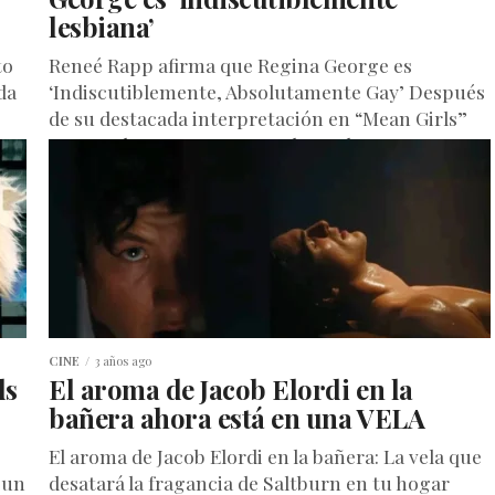
lesbiana’
to
Reneé Rapp afirma que Regina George es
da
‘Indiscutiblemente, Absolutamente Gay’ Después
de su destacada interpretación en “Mean Girls”
en Broadway y su regreso al papel en...
CINE
3 años ago
ds
El aroma de Jacob Elordi en la
bañera ahora está en una VELA
El aroma de Jacob Elordi en la bañera: La vela que
 un
desatará la fragancia de Saltburn en tu hogar