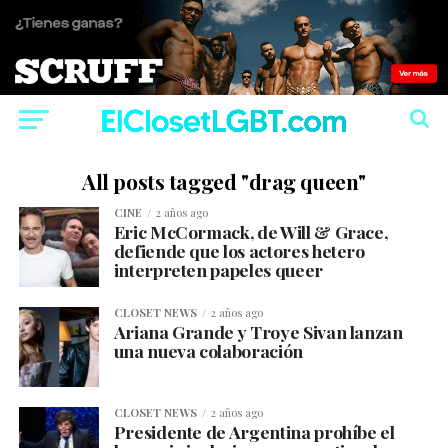
All posts tagged "drag queen"
CINE
2 años ago
Eric McCormack, de Will & Grace,
defiende que los actores hetero
interpreten papeles queer
CLOSET NEWS
2 años ago
Ariana Grande y Troye Sivan lanzan
una nueva colaboración
CLOSET NEWS
2 años ago
Presidente de Argentina prohíbe el