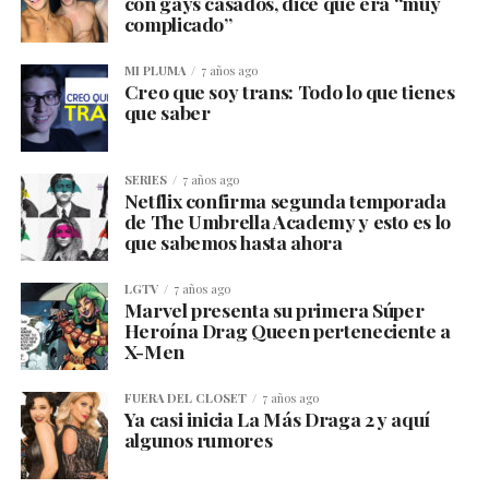
con gays casados, dice que era “muy
complicado”
MI PLUMA
7 años ago
Creo que soy trans: Todo lo que tienes
que saber
SERIES
7 años ago
Netflix confirma segunda temporada
de The Umbrella Academy y esto es lo
que sabemos hasta ahora
LGTV
7 años ago
Marvel presenta su primera Súper
Heroína Drag Queen perteneciente a
X-Men
FUERA DEL CLOSET
7 años ago
Ya casi inicia La Más Draga 2 y aquí
algunos rumores