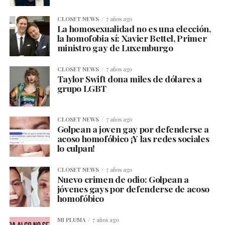
CLOSET NEWS
7 años ago
La homosexualidad no es una elección,
la homofobia sí: Xavier Bettel, Primer
ministro gay de Luxemburgo
CLOSET NEWS
7 años ago
Taylor Swift dona miles de dólares a
grupo LGBT
CLOSET NEWS
7 años ago
Golpean a joven gay por defenderse a
acoso homofóbico ¡Y las redes sociales
lo culpan!
CLOSET NEWS
7 años ago
Nuevo crimen de odio: Golpean a
jóvenes gays por defenderse de acoso
homofóbico
MI PLUMA
7 años ago