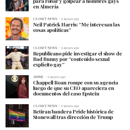
para robar y golpear a hombres gays
en Almería
CLOSET NEWS
6 meses ago
Neil Patrick Harris: “Me interesan las
cosas apolíticas”
CLOSET NEWS
6 meses ago
Republicano pide investigar el show de
Bad Bunny por “contenido sexual
explícito gay”
ANIME
6 meses ago
Chappell Roan rompe con su agencia
luego de que su CEO apareciera en
documentos del caso Epstein
CLOSET NEWS
6 meses ago
Retiran bandera Pride histórica de
Stonewall tras dirección de Trump