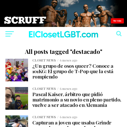
All posts tagged "destacado"
CLOSET NEWS
6 meses ago
¿Un grupo de osos queer? Conoce a
101KG: El grupo de T-Pop que la está
rompiendo
CLOSET NEWS
6 meses ago
Pascal Kaiser, árbitro que pidió
matrimonio a su novio en pleno partido,
vuelve a ser atacado en Alemania
CLOSET NEWS
6 meses ago
Capturan a joven que usaba Grindr