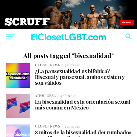
All posts tagged "bisexualidad"
CLOSET NEWS
3 años ago
¿La pansexualidad es bifóbica?
Bisexual y pansexual, ambos existen y
son válidos
ATEMPORAL
4 años ago
La bisexualidad es la orientación sexual
más común en México
CLOSET NEWS
5 años ago
8 mitos de la bisexualidad derrumbados