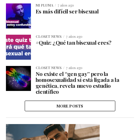
MI PLUMA
7 años ago
Es más difícil ser bisexual
CLOSET NEWS
7 años ago
#Quiz: ¿Qué tan bisexual eres?
CLOSET NEWS
7 años ago
No existe el “gen gay” pero la
homosexualidad sí está ligada a la
genética, revela nuevo estudio
científico
MORE POSTS