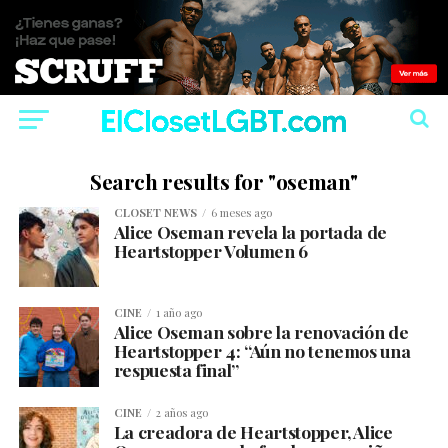
Search results for "oseman"
CLOSET NEWS
6 meses ago
Alice Oseman revela la portada de
Heartstopper Volumen 6
CINE
1 año ago
Alice Oseman sobre la renovación de
Heartstopper 4: “Aún no tenemos una
respuesta final”
CINE
2 años ago
La creadora de Heartstopper, Alice