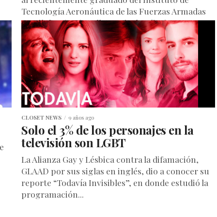
Tecnología Aeronáutica de las Fuerzas Armadas
Brasileñas (ITA), Talles Faria de Oliveira: un
ingeniero...
CLOSET NEWS
9 años ago
Solo el 3% de los personajes en la
televisión son LGBT
e
La Alianza Gay y Lésbica contra la difamación,
GLAAD por sus siglas en inglés, dio a conocer su
reporte “Todavía Invisibles”, en donde estudió la
programación...