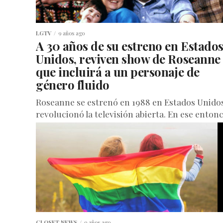
LGTV
9 años ago
A 30 años de su estreno en Estado
Unidos, reviven show de Roseanne
que incluirá a un personaje de
género fluido
Roseanne se estrenó en 1988 en Estados Unido
revolucionó la televisión abierta. En ese enton
los programas de situaciones de comedia
(sitcoms) eran protagonizados en...
CLOSET NEWS
9 años ago