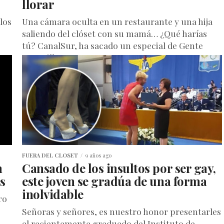
llorar
los
Una cámara oculta en un restaurante y una hija
saliendo del clóset con su mamá… ¿Qué harías
tú? CanalSur, ha sacado un especial de Gente
Maravillosa...
FUERA DEL CLOSET
9 años ago
n
Cansado de los insultos por ser gay,
s
este joven se gradúa de una forma
inolvidable
ro
Señoras y señores, es nuestro honor presentarles
al recientemente graduado del Instituto de