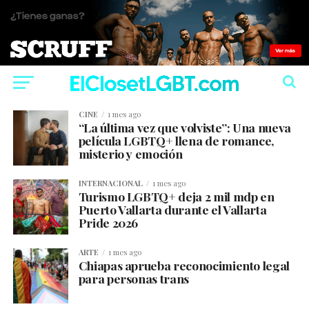
CINE
1 mes ago
“La última vez que volviste”: Una nueva
película LGBTQ+ llena de romance,
misterio y emoción
INTERNACIONAL
1 mes ago
Turismo LGBTQ+ deja 2 mil mdp en
Puerto Vallarta durante el Vallarta
Pride 2026
ARTE
1 mes ago
Chiapas aprueba reconocimiento legal
para personas trans