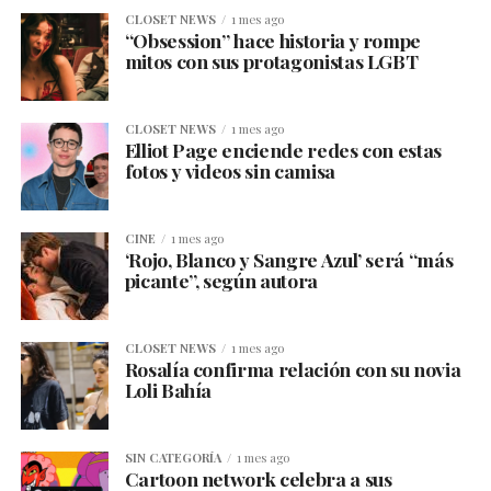
CLOSET NEWS
1 mes ago
“Obsession” hace historia y rompe
mitos con sus protagonistas LGBT
CLOSET NEWS
1 mes ago
Elliot Page enciende redes con estas
fotos y videos sin camisa
CINE
1 mes ago
‘Rojo, Blanco y Sangre Azul’ será “más
picante”, según autora
CLOSET NEWS
1 mes ago
Rosalía confirma relación con su novia
Loli Bahía
SIN CATEGORÍA
1 mes ago
Cartoon network celebra a sus