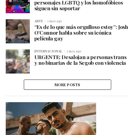
personajes LGBTQ y los homofóbicos
siguen sin soportar
ARTE
1 mes ago
“Es de lo que más orgulloso estoy”: Josh
O’Connor habla sobre su icónica
película gay
INTERNACIONAL
1 mes ago
URGENTE: Desalojan a personas trans
y no binarias de la Segob con violencia
MORE POSTS