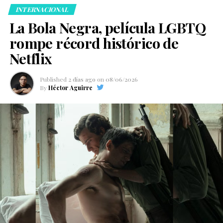
INTERNACIONAL
La Bola Negra, película LGBTQ
rompe récord histórico de
Netflix
Published
2 días ago
on
08/06/2026
By
Héctor Aguirre