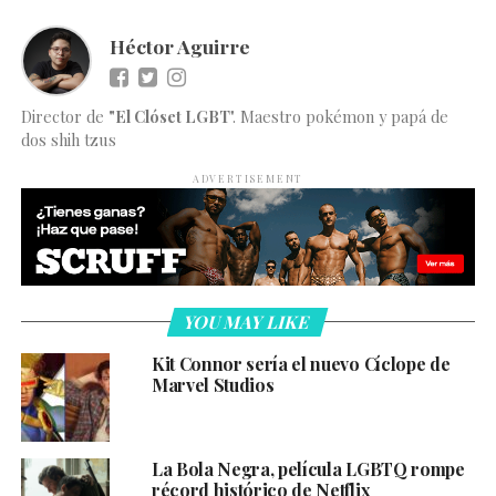
Héctor Aguirre
Director de
"El Clóset LGBT
". Maestro pokémon y papá de
dos shih tzus
ADVERTISEMENT
YOU MAY LIKE
Kit Connor sería el nuevo Cíclope de
Marvel Studios
La Bola Negra, película LGBTQ rompe
récord histórico de Netflix