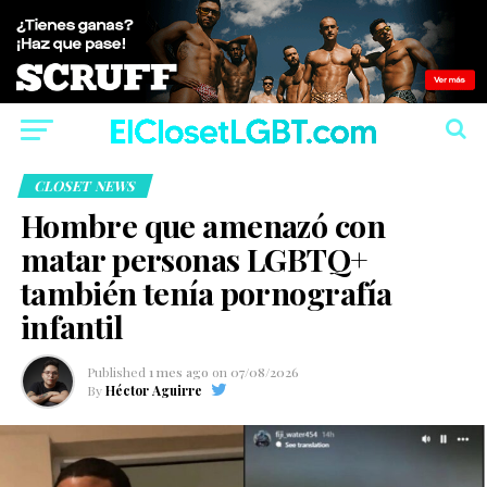
CLOSET NEWS
Hombre que amenazó con
matar personas LGBTQ+
también tenía pornografía
infantil
Published
1 mes ago
on
07/08/2026
By
Héctor Aguirre