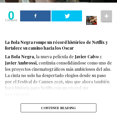
0
Compartir
La Bola Negra rompe un récord histórico de Netflix y
fortalece su camino hacia los Oscar
La Bola Negra
, la nueva película de
Javier Calvo
y
Javier Ambrossi
, continúa consolidándose como uno de
los proyectos cinematográficos más ambiciosos del año.
La cinta no solo ha despertado elogios desde su paso
por el Festival de Cannes 2026, sino que ahora también
Según el medio estadounidense, Marvel Studios realizó
hará historia para Netflix con un récord sin
reuniones y audiciones con varios actores antes de
precedentes.
tomar una decisión, y Connor habría sido el elegido
para interpretar al líder de los mutantes en el esperado
CONTINUE READING
reinicio de la franquicia.