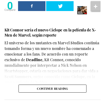
0
Compartir
Kit Connor sería el nuevo Cíclope en la película de X-
Men de Marvel, según reporte
El universo de los mutantes en Marvel Studios continúa
tomando forma y un nuevo nombre ha comenzado a
emocionar a los fans. De acuerdo con un reporte
exclusivo de
Deadline
,
Kit Connor
, conocido
mundialmente por interpretar a Nick Nelson en
Heartstopper
, estaría en negociaciones para dar vida a
Scott Summers
, mejor conocido como
Cíclope
, en la
nueva película de
X-Men
.
CONTINUE READING