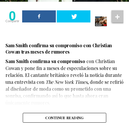
0
Compartir
Sam Smith confirma su compromiso con Christian
Cowan tras meses de rumores
Sam Smith confirma su compromiso
con Christian
Cowan y pone fin a meses de especulaciones sobre su
relación. El cantante británico reveló la noticia durante
una entrevista con
The New York Times
, donde se refirió
al diseñador de moda como su prometido con una
En el escenario, Ariana compartió que durante mucho
sonrisa, confirmando así lo que hasta ahora eran
tiempo sintió que la negatividad afectaba distintos
únicamente rumores.
aspectos de su vida. Por ello, decidió priorizar su
bienestar y establecer límites para cuidar su salud
CONTINUE READING
emocional.