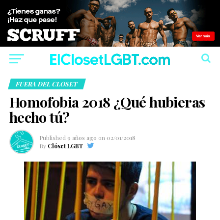
FUERA DEL CLOSET
Homofobia 2018 ¿Qué hubieras
hecho tú?
Published
9 años ago
on
02/01/2018
By
Clóset LGBT