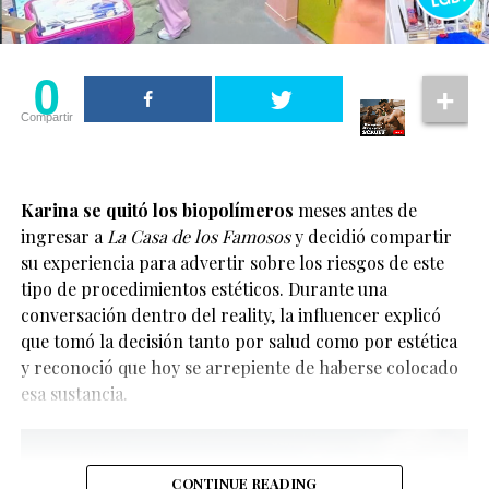
Sus palabras fueron recibidas con aplausos por el
público, que respondió con muestras de cariño y apoyo
tras escuchar el mensaje.
0
Asimismo, Ariana reconoció que durante años permitió
Compartir
que la negatividad influyera demasiado en su vida.
Ahora busca enfocarse en aquello que le brinda
tranquilidad y equilibrio.
Karina se quitó los biopolímeros
meses antes de
ingresar a
La Casa de los Famosos
y decidió compartir
Ariana Grande habló sobre la
su experiencia para advertir sobre los riesgos de este
importancia de alejarse de la
tipo de procedimientos estéticos. Durante una
conversación dentro del reality, la influencer explicó
negatividad
que tomó la decisión tanto por salud como por estética
y reconoció que hoy se arrepiente de haberse colocado
La noticia ha emocionado a sus seguidores y a la
Uno de los momentos más comentados ocurrió cuando
esa sustancia.
comunidad LGBTQ+, ya que la pareja se ha convertido
la cantante confesó que entendió cómo la negatividad
en una de las más visibles del entretenimiento
terminaba afectando muchas áreas de su vida.
internacional en los últimos años. Además, llega
después de varios meses de comentarios sobre una
Ese aprendizaje, explicó, la llevó a tomar la decisión de
CONTINUE READING