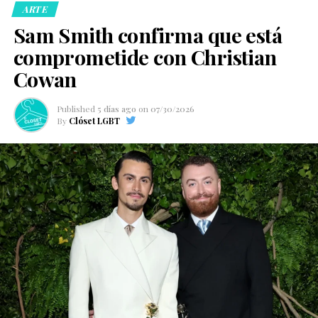
ARTE
Sam Smith confirma que está
comprometide con Christian
Cowan
Published
5 días ago
on
07/30/2026
By
Clóset LGBT