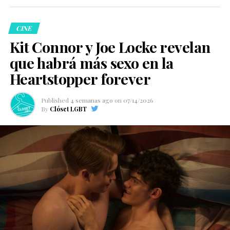
CINE
Kit Connor y Joe Locke revelan
que habrá más sexo en la
Heartstopper forever
Published
4 semanas ago
on
07/14/2026
By
Clóset LGBT