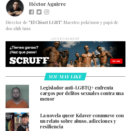
Héctor Aguirre
Director de
"El Clóset LGBT
". Maestro pokémon y papá de
dos shih tzus
ADVERTISEMENT
YOU MAY LIKE
Legislador anti-LGBTQ+ enfrenta
cargos por delitos sexuales contra una
menor
La novela queer Kdaver conmueve con
un relato sobre abuso, adicciones y
resiliencia