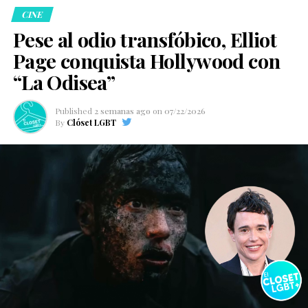
CINE
Pese al odio transfóbico, Elliot
Page conquista Hollywood con
“La Odisea”
Published
2 semanas ago
on
07/22/2026
By
Clóset LGBT