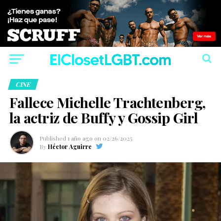
CINE
Fallece Michelle Trachtenberg,
la actriz de Buffy y Gossip Girl
Published
1 año ago
on
02/26/2025
By
Héctor Aguirre