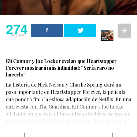
274
Compartir
Kit Connor y Joe Locke revelan que Heartstopper
Forever mostrará más intimidad: “Sería raro no
hacerlo”
La historia de Nick Nelson y Charlie Spring dará un
Aunque su participación no ocupa gran parte del
paso importante en Heartstopper Forever, la película
metraje, el actor logra dejar una fuerte impresión. Su
que pondrá fin a la exitosa adaptación de Netflix. En una
personaje,
Sinon
, juega un papel clave en la historia y
entrevista con The Guardian, Kit Connor y Joe Locke
aporta una mirada profundamente humana sobre las
adelantaron que esta última entrega incluirá escenas de
consecuencias de la guerra.
sexo y explorará la intimidad de la pareja de una forma
más madura, reflejando la etapa de vida en la que se
encuentran los personajes.