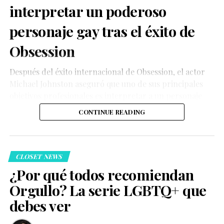
interpretar un poderoso
personaje gay tras el éxito de
Obsession
Después del éxito internacional de Obsession, el actor
Michael Johnston aseguró que uno de sus principales
objetivos profesionales es interpretar a un personaje
gay cuya historia tenga un impacto significativo para la
CONTINUE READING
comunidad LGBTQ+.
CLOSET NEWS
¿Por qué todos recomiendan
Orgullo? La serie LGBTQ+ que
debes ver