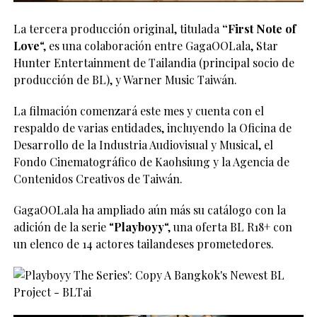
La tercera producción original, titulada
“First Note of
Love
“, es una colaboración entre GagaOOLala, Star
Hunter Entertainment de Tailandia (principal socio de
producción de BL), y Warner Music Taiwán.
La filmación comenzará este mes y cuenta con el
respaldo de varias entidades, incluyendo la Oficina de
Desarrollo de la Industria Audiovisual y Musical, el
Fondo Cinematográfico de Kaohsiung y la Agencia de
Contenidos Creativos de Taiwán.
GagaOOLala ha ampliado aún más su catálogo con la
adición de la serie “
Playboyy
“, una oferta BL R18+ con
un elenco de 14 actores tailandeses prometedores.