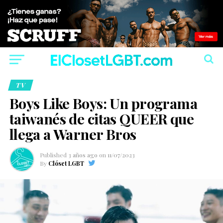
TV
Boys Like Boys: Un programa
taiwanés de citas QUEER que
llega a Warner Bros
Published
3 años ago
on
11/07/2023
By
Clóset LGBT