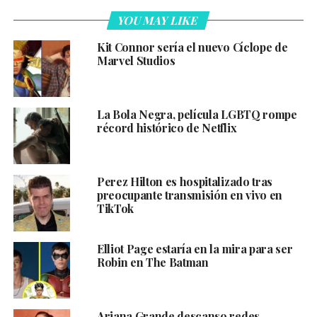
YOU MAY LIKE
Kit Connor sería el nuevo Cíclope de
Marvel Studios
La Bola Negra, película LGBTQ rompe
récord histórico de Netflix
Perez Hilton es hospitalizado tras
preocupante transmisión en vivo en
TikTok
Elliot Page estaría en la mira para ser
Robin en The Batman
Ariana Grande descanso redes