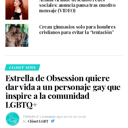
sociales: anuncia pausa tras emotivo
mensaje (VIDEO)
Crean gimnasios solo para hombres
cristianos para evitar la “tentación”
CLOSET NEWS
Estrella de Obsession quiere
dar vida a un personaje gay que
inspire a la comunidad
LGBTQ+
Published
3 semanas ago
on
07/20/2026
By
Clóset LGBT