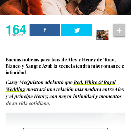
habrían cometido todos
esos errores estúpidos.
Los jóvenes hacen esas
164
cosas y no
Compartir
necesariamente deben
ser vistos como villanos
Buenas noticias para fans de Alex y Henry de ‘Rojo,
por ello. Creo que
Blanco y Sangre Azul: la secuela tendrá más romance e
Heartstopper Forever da
intimidad
un paso hacia una visión
Casey McQuiston adelantó que
Red, White & Royal
Wedding
mostrará una relación más madura entre Alex
menos idealizada de lo
y el príncipe Henry, con mayor intimidad y momentos
que significa ser
de su vida cotidiana.
humano”, expresó.
Además, la temporada incorporará nuevos rostros
Desde su estreno en 2022, Heartstopper ha sido