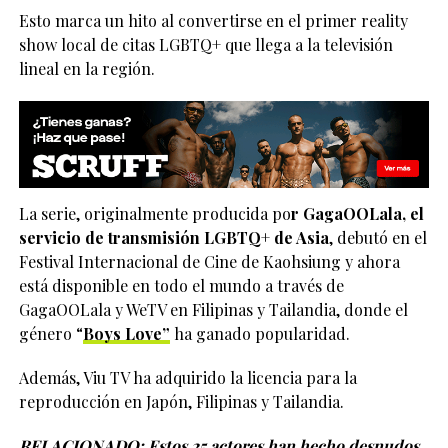
Esto marca un hito al convertirse en el primer reality
show local de citas LGBTQ+ que llega a la televisión
lineal en la región.
La serie, originalmente producida po
r GagaOOLala, el
servicio de transmisión LGBTQ+ de Asia
, debutó en el
Festival Internacional de Cine de Kaohsiung y ahora
está disponible en todo el mundo a través de
GagaOOLala y WeTV en Filipinas y Tailandia, donde el
género “
Boys Love”
ha ganado popularidad.
Además, Viu TV ha adquirido la licencia para la
reproducción en Japón, Filipinas y Tailandia.
RELACIONADO:
Estos 25 actores han hecho desnudos