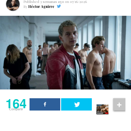
Published
3 semanas ago
on
07/16/2026
By
Héctor Aguirre
164
Compartir