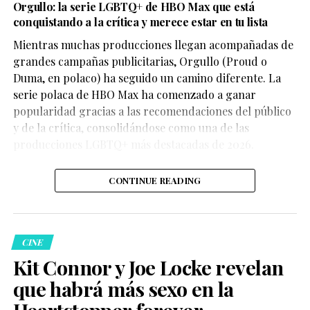
Orgullo: la serie LGBTQ+ de HBO Max que está
conquistando a la crítica y merece estar en tu lista
Mientras muchas producciones llegan acompañadas de
grandes campañas publicitarias, Orgullo (Proud o
Duma, en polaco) ha seguido un camino diferente. La
serie polaca de HBO Max ha comenzado a ganar
popularidad gracias a las recomendaciones del público
y de la crítica, consolidándose como una de las
producciones LGBTQ+ más destacadas de 2026.
Durante su participación en el pódcast I’ve Never Said
This Before, conducido por Tommy DiDario, el actor de
CONTINUE READING
30 años habló sobre cómo cambió su carrera después
del fenómeno de Obsession, producción de Focus
Features que se convirtió en uno de los títulos
independientes de terror más comentados de los
CINE
últimos meses.
Kit Connor y Joe Locke revelan
que habrá más sexo en la
Heartstopper forever