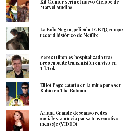
Kit Connor sería el nuevo Cíclope de
Marvel Studios
La Bola Negra, película LGBTQ rompe
récord histórico de Netflix
Perez Hilton es hospitalizado tras
preocupante transmisión en vivo en
TikTok
Elliot Page estaría en la mira para ser
Robin en The Batman
Ariana Grande descanso redes
sociales: anuncia pausa tras emotivo
mensaje (VIDEO)