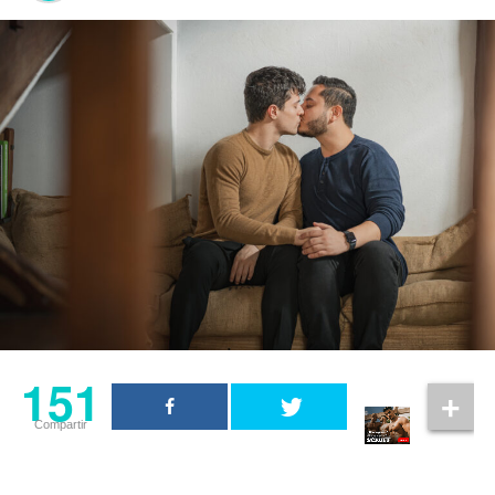
El personaje aparece en momentos decisivos del filme. A
través de él, el público comprende el costo humano de
las decisiones tomadas durante la guerra de Troya.
Christopher Nolan también reconoció el trabajo del
actor. En una entrevista con
Rolling Stone UK
, explicó
que Sinon representa el impacto de la guerra en
quienes quedan atrapados en ella y aseguró que Elliot
Page hizo un trabajo “increíble” al dar vida al
personaje.
151
Compartir