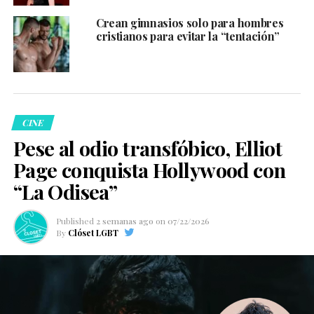
Crean gimnasios solo para hombres
cristianos para evitar la “tentación”
CINE
Pese al odio transfóbico, Elliot
Page conquista Hollywood con
“La Odisea”
Published
2 semanas ago
on
07/22/2026
By
Clóset LGBT