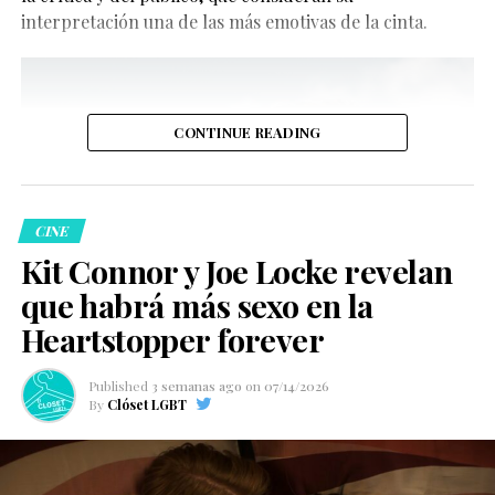
interpretación una de las más emotivas de la cinta.
CONTINUE READING
CINE
Kit Connor y Joe Locke revelan
que habrá más sexo en la
Heartstopper forever
Published
3 semanas ago
on
07/14/2026
By
Clóset LGBT