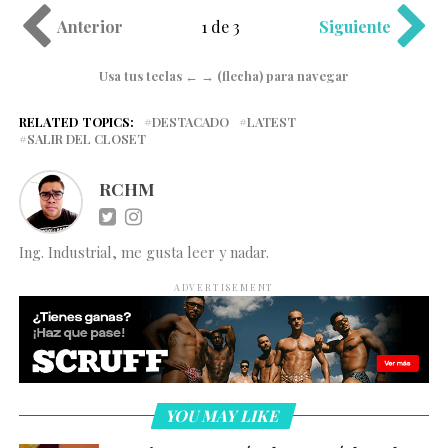
Anterior
1 de 3
Siguiente
Usa tus teclas ← → (flecha) para navegar
RELATED TOPICS:
DESTACADO
LATEST
SALIR DEL CLOSET
RCHM
Ing. Industrial, me gusta leer y nadar.
ADVERTISEMENT
YOU MAY LIKE