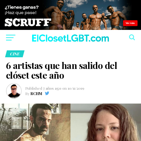
CINE
6 artistas que han salido del
clóset este año
Published
7 años ago
on
10/11/2019
By
RCHM