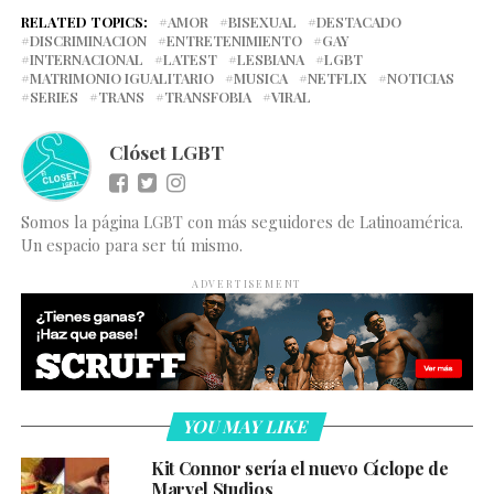
RELATED TOPICS:
AMOR
BISEXUAL
DESTACADO
DISCRIMINACION
ENTRETENIMIENTO
GAY
INTERNACIONAL
LATEST
LESBIANA
LGBT
MATRIMONIO IGUALITARIO
MUSICA
NETFLIX
NOTICIAS
SERIES
TRANS
TRANSFOBIA
VIRAL
Clóset LGBT
Somos la página LGBT con más seguidores de Latinoamérica.
Un espacio para ser tú mismo.
ADVERTISEMENT
YOU MAY LIKE
Kit Connor sería el nuevo Cíclope de
Marvel Studios