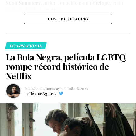
Scott Summers
, mejor conocido como
Cíclope
, en la
nueva película de
X-Men
.
CONTINUE READING
INTERNACIONAL
La Bola Negra, película LGBTQ
rompe récord histórico de
Netflix
Published
14 horas ago
on
08/06/2026
By
Héctor Aguirre