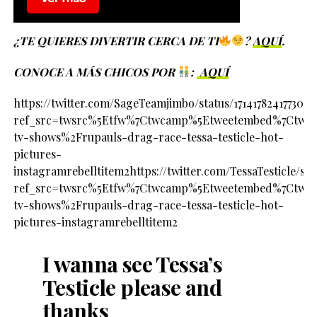
¿TE QUIERES DIVERTIR CERCA DE TI
?
AQUÍ
.
CONOCE A MÁS CHICOS POR
:
AQUÍ
https://twitter.com/SageTeamjimbo/status/171417824177309
ref_src=twsrc%5Etfw%7Ctwcamp%5Etweetembed%7Ctwter
tv-shows%2Frupauls-drag-race-tessa-testicle-hot-
pictures-
instagramrebelltitem2https://twitter.com/TessaTesticle/st
ref_src=twsrc%5Etfw%7Ctwcamp%5Etweetembed%7Ctwter
tv-shows%2Frupauls-drag-race-tessa-testicle-hot-
pictures-instagramrebelltitem2
I wanna see Tessa’s
Testicle please and
thanks