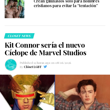
Crean gimnasios solo para hombres
cristianos para evitar la “tentación”
CLOSET NEWS
Kit Connor sería el nuevo
Cíclope de Marvel Studios
Published
12 horas ago
on
08/06/2026
By
Clóset LGBT