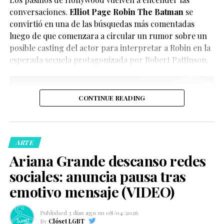
Glenn Close
.
del momento.
conversaciones.
Elliot Page Robin The Batman
se
convirtió en una de las búsquedas más comentadas
luego de que comenzara a circular un rumor sobre un
posible casting del actor para interpretar a Robin en la
esperada secuela protagonizada por Robert Pattinson.
CONTINUE READING
De acuerdo con la información oficial difundida por la
Oficina del Sheriff de Miami-Dade, los agentes
acudieron al domicilio tras recibir llamadas de personas
ARTE
preocupadas por el bienestar del creador de contenido.
Ariana Grande descanso redes
Posteriormente, las autoridades confirmaron que la
sociales: anuncia pausa tras
persona fue trasladada de manera segura a un hospital
local para recibir atención médica.
emotivo mensaje (VIDEO)
Ver esta publicación en Instagram
Ver esta publicación en Instagram
Published
3 días ago
on
08/04/2026
By
Clóset LGBT