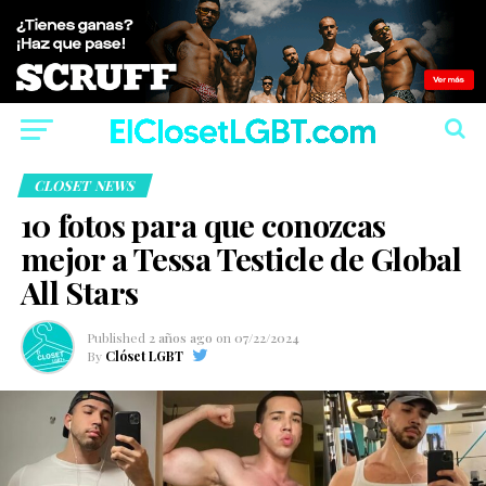
CLOSET NEWS
10 fotos para que conozcas
mejor a Tessa Testicle de Global
All Stars
Published
2 años ago
on
07/22/2024
By
Clóset LGBT