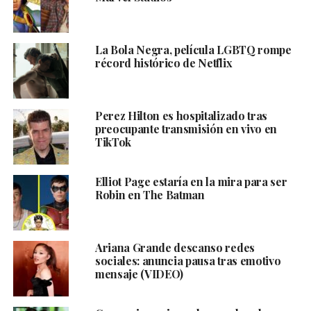
La Bola Negra, película LGBTQ rompe
récord histórico de Netflix
Perez Hilton es hospitalizado tras
preocupante transmisión en vivo en
TikTok
Elliot Page estaría en la mira para ser
Robin en The Batman
Ariana Grande descanso redes
sociales: anuncia pausa tras emotivo
mensaje (VIDEO)