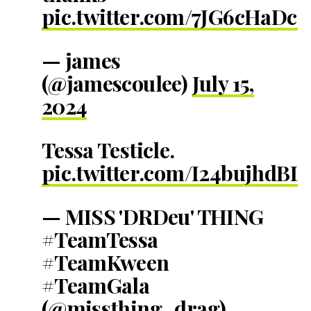
pic.twitter.com/7JG6cHaDcC
— james
(@jamescoulee)
July 15,
2024
Tessa Testicle.
pic.twitter.com/I24bujhdBL
— MISS 'DRDeu' THING
#TeamTessa
#TeamKween
#TeamGala
(@missthing_drag)