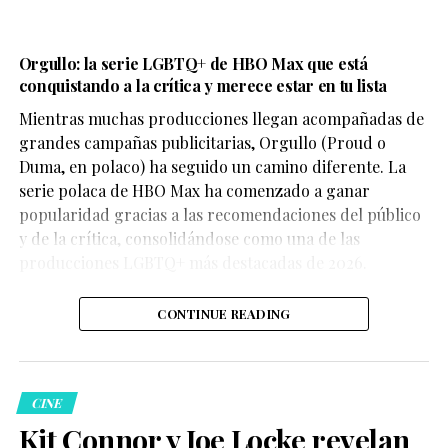
Orgullo: la serie LGBTQ+ de HBO Max que está
conquistando a la crítica y merece estar en tu lista
Mientras muchas producciones llegan acompañadas de
grandes campañas publicitarias, Orgullo (Proud o
Duma, en polaco) ha seguido un camino diferente. La
serie polaca de HBO Max ha comenzado a ganar
popularidad gracias a las recomendaciones del público
y de la crítica, consolidándose como una de las
producciones LGBTQ+ más destacadas de 2026.
Durante su participación en el pódcast I’ve Never Said
This Before, conducido por Tommy DiDario, el actor de
CONTINUE READING
30 años habló sobre cómo cambió su carrera después
del fenómeno de Obsession, producción de Focus
Features que se convirtió en uno de los títulos
independientes de terror más comentados de los
CINE
últimos meses.
Kit Connor y Joe Locke revelan