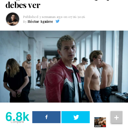
debes ver
Published
3 semanas ago
on
07/16/2026
By
Héctor Aguirre
6.8k
Compartir