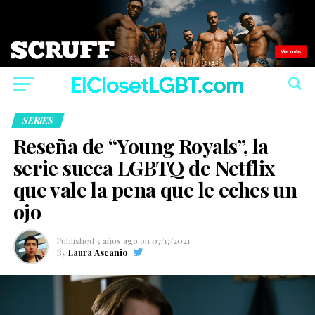
SERIES
Reseña de “Young Royals”, la
serie sueca LGBTQ de Netflix
que vale la pena que le eches un
ojo
Published
5 años ago
on
07/17/2021
By
Laura Ascanio