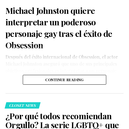
Michael Johnston quiere
interpretar un poderoso
personaje gay tras el éxito de
Obsession
Después del éxito internacional de Obsession, el actor
Michael Johnston aseguró que uno de sus principales
objetivos profesionales es interpretar a un personaje
gay cuya historia tenga un impacto significativo para la
CONTINUE READING
comunidad LGBTQ+.
CLOSET NEWS
¿Por qué todos recomiendan
Orgullo? La serie LGBTQ+ que