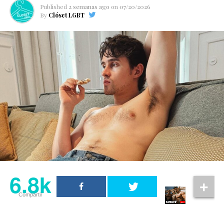
Published
2 semanas ago
on
07/20/2026
By
Clóset LGBT
6.8k
Compartir