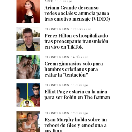
ARTE
2 días ago
Ariana Grande descanso
redes sociales: anuncia pausa
tras emotivo mensaje (VIDEO)
CLOSET NEWS
17 horas ago
Perez Hilton es hospitalizado
tras preocupante transmisión
en vivo en TikTok
CLOSET NEWS
6 días ago
Crean gimnasios solo para
hombres cristianos para
evitar la “tentación”
CLOSET NEWS
2 días ago
Elliot Page estaría en la mira
para ser Robin en The Batman
CLOSET NEWS
7 días ago
Ryan Murphy habla sobre un
reboot de Glee y emociona a
sus fans