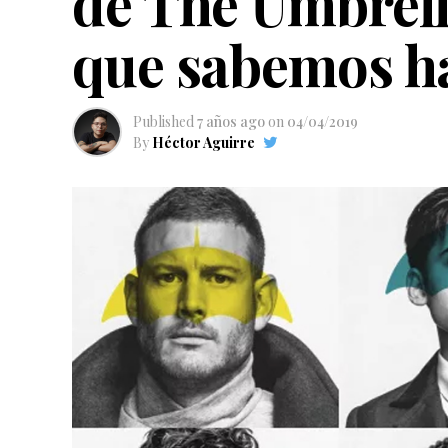
de The Umbrell
que sabemos h
Published
7 años ago
on
04/04/2019
By
Héctor Aguirre