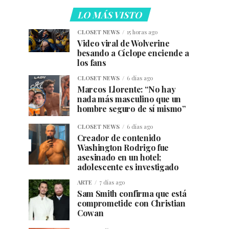
LO MÁS VISTO
CLOSET NEWS
15 horas ago
Video viral de Wolverine
besando a Cíclope enciende a
los fans
CLOSET NEWS
6 días ago
Marcos Llorente: “No hay
nada más masculino que un
hombre seguro de sí mismo”
CLOSET NEWS
6 días ago
Creador de contenido
Washington Rodrigo fue
asesinado en un hotel;
adolescente es investigado
ARTE
7 días ago
Sam Smith confirma que está
comprometide con Christian
Cowan