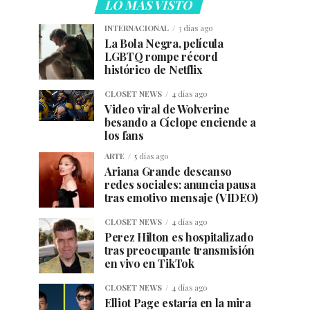
LO MÁS VISTO
INTERNACIONAL
3 días ago
La Bola Negra, película
LGBTQ rompe récord
histórico de Netflix
CLOSET NEWS
4 días ago
Video viral de Wolverine
besando a Cíclope enciende a
los fans
ARTE
5 días ago
Ariana Grande descanso
redes sociales: anuncia pausa
tras emotivo mensaje (VIDEO)
CLOSET NEWS
4 días ago
Perez Hilton es hospitalizado
tras preocupante transmisión
en vivo en TikTok
CLOSET NEWS
4 días ago
Elliot Page estaría en la mira