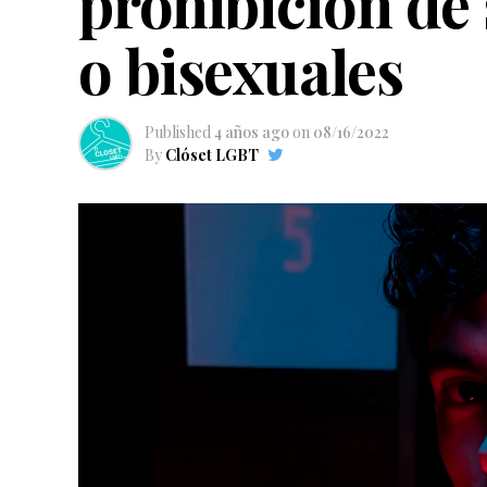
prohibición de
o bisexuales
Published
4 años ago
on
08/16/2022
By
Clóset LGBT