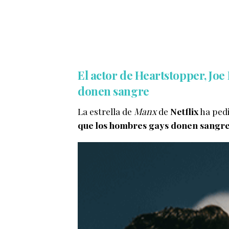
El actor de Heartstopper, Joe
donen sangre
La estrella de
Manx
de
Netflix
ha ped
que los hombres gays donen sangre