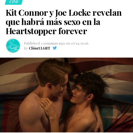
CINE
Kit Connor y Joe Locke revelan
que habrá más sexo en la
Heartstopper forever
Published
3 semanas ago
on
07/14/2026
By
Clóset LGBT