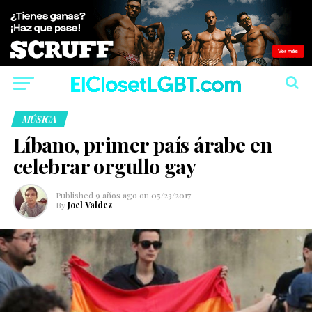
MÚSICA
Líbano, primer país árabe en
celebrar orgullo gay
Published
9 años ago
on
05/23/2017
By
Joel Valdez