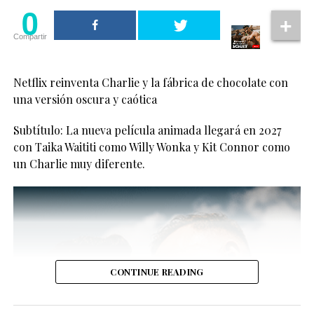
0
Compartir
Netflix reinventa Charlie y la fábrica de chocolate con
una versión oscura y caótica
Ver esta publicación en Instagram
Colman interpretó a Sarah Nelson, madre de Nick, en
Subtítulo: La nueva película animada llegará en 2027
las primeras temporadas de la serie. Sin embargo, ya se
con Taika Waititi como Willy Wonka y Kit Connor como
había ausentado en la tercera entrega por conflictos de
un Charlie muy diferente.
agenda.
Ahora, se ha confirmado que será reemplazada por
CONTINUE READING
Anna Maxwell Martin, reconocida actriz británica
ganadora del BAFTA, conocida por proyectos como