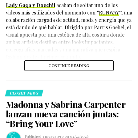
Lady Gaga y Doechii
acaban de soltar uno de los
La producción *Cats: The Jellicle Ball* también fue
videos más estilizados del momento con “
RUNWAY
”, una
reconocida por su coreografía, reforzando el impacto
colaboración cargada de actitud, moda y energía que ya
que una obra profundamente conectada con la cultura
está dando de qué hablar. Dirigido por Parris Goebel, el
ballroom y la creatividad queer ha tenido en Broadway.
visual apuesta por una estética de alta costura donde
ambas artistas desfilan entre looks impactantes,
coreografías marcadas y una narrativa que respira
fashion desde el primer segundo.
CONTINUE READING
Una publicación compartida de El Clóset LGBT (@elclosetlgbt)
CLOSET NEWS
El posicionamiento de
Eilish
no es nuevo. A lo largo de
Madonna y Sabrina Carpenter
2026, la artista ha criticado abiertamente a ICE, incluso
lanzan nueva canción juntas:
calificándolo de forma extrema en otras ocasiones y
apoyando movimientos proinmigrantes, lo que ha
“Bring Your Love”
generado tanto respaldo como críticas en redes
sociales. Su postura también se ha extendido a otros
Published
3 meses ago
on
04/27/2026