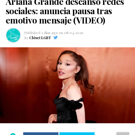
Ariana Grande descanso redes
sociales: anuncia pausa tras
emotivo mensaje (VIDEO)
Published
2 días ago
on
08/04/2026
By
Clóset LGBT