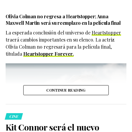
Olivia Colman no regresa a
Heartstopper
; Anna
Maxwell Martin será su reemplazo en la película final
Una publicación compartida de Ariana Grande (@arianagrande)
0
La esperada conclusión del universo de
Heartstopper
traerá cambios importantes en su elenco. La actriz
Compartir
Olivia Colman no regresará para la película final,
0
titulada
Heartstopper Forever.
Compartir
CONTINUE READING
El lanzamiento llega en medio de un momento clave
CINE
para Madonna, quien recientemente encendió la escena
Kit Connor será el nuevo
queer con una aparición sorpresa en The Abbey, en Los