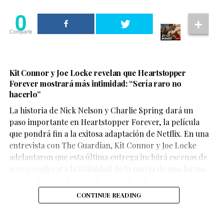
0
Compartir
Kit Connor y Joe Locke revelan que Heartstopper
Forever mostrará más intimidad: “Sería raro no
hacerlo”
La historia de Nick Nelson y Charlie Spring dará un
paso importante en Heartstopper Forever, la película
que pondrá fin a la exitosa adaptación de Netflix. En una
entrevista con The Guardian, Kit Connor y Joe Locke
En el escenario, Ariana compartió que durante mucho
adelantaron que esta última entrega incluirá escenas de
tiempo sintió que la negatividad afectaba distintos
sexo y explorará la intimidad de la pareja de una forma
aspectos de su vida. Por ello, decidió priorizar su
más madura, reflejando la etapa de vida en la que se
bienestar y establecer límites para cuidar su salud
encuentran los personajes.
CONTINUE READING
emocional.