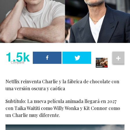
1.5k
Compartir
Netflix reinventa Charlie y la fábrica de chocolate con
una versión oscura y caótica
Ver esta publicación en Instagram
Colman interpretó a Sarah Nelson, madre de Nick, en
Subtítulo: La nueva película animada llegará en 2027
las primeras temporadas de la serie. Sin embargo, ya se
con Taika Waititi como Willy Wonka y Kit Connor como
había ausentado en la tercera entrega por conflictos de
un Charlie muy diferente.
agenda.