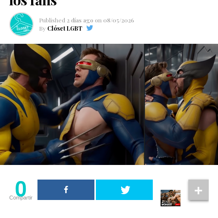
debe considerarse un reporte y no un anuncio
Published
2 días ago
on
08/05/2026
oficial.
By
Clóset LGBT
El líder de los X-Men
Cíclope, cuyo nombre real es
Scott Summers
, es uno de
los personajes más importantes de los X-Men. Creado
por
Stan Lee
y
Jack Kirby
, apareció por primera vez en
1963 y desde entonces ha sido reconocido como el líder
del equipo fundado por el Profesor X.
Su mutación le permite lanzar poderosos rayos ópticos
desde los ojos, razón por la que utiliza su icónica visera
de cuarzo rubí para controlar sus habilidades.
0
En el cine, el personaje ha sido interpretado por
James
Marsden
en la trilogía original de X-Men, por
Tim
Compartir
Pocock
en
X-Men Origins: Wolverine
y por
Tye Sheridan
en la etapa más reciente de la franquicia.