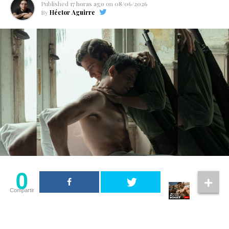
Published
17 horas ago
on
08/06/2026
By
Héctor Aguirre
0
Compartir