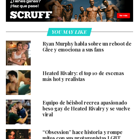
YOU MAY LIKE
Ryan Murphy habla sobre un reboot de
Glee y emociona a sus fans
Heated Rivalry: el top 10 de escenas
más hot y realistas
Equipo de béisbol recrea apasionado
beso gay de Heated Rivalry y se vuelve
viral
“Obsession” hace historia y rompe
mitos con sus protagonistas LGBT