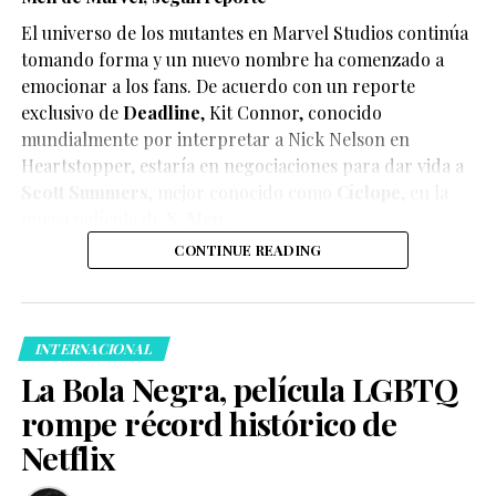
El universo de los mutantes en Marvel Studios continúa
tomando forma y un nuevo nombre ha comenzado a
emocionar a los fans. De acuerdo con un reporte
exclusivo de
Deadline
,
Kit Connor
, conocido
mundialmente por interpretar a Nick Nelson en
Heartstopper
, estaría en negociaciones para dar vida a
Scott Summers
, mejor conocido como
Cíclope
, en la
nueva película de
X-Men
.
CONTINUE READING
INTERNACIONAL
La Bola Negra, película LGBTQ
rompe récord histórico de
Netflix