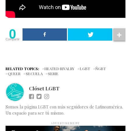
0
Compartir
RELATED TOPICS:
HEATED RIVALRY
LGBT
ÑGBT
QUEER
SECUELA
SERIE
Clóset LGBT
Somos la página LGBT con más seguidores de Latinoamérica.
Un espacio para ser tú mismo.
ADVERTISEMENT