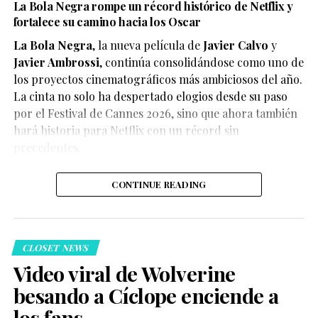
La Bola Negra rompe un récord histórico de Netflix y
fortalece su camino hacia los Oscar
La Bola Negra
, la nueva película de
Javier Calvo
y
Javier Ambrossi
, continúa consolidándose como uno de
los proyectos cinematográficos más ambiciosos del año.
La cinta no solo ha despertado elogios desde su paso
por el Festival de Cannes 2026, sino que ahora también
Según el medio estadounidense, Marvel Studios realizó
hará historia para Netflix con un récord sin
reuniones y audiciones con varios actores antes de
precedentes.
tomar una decisión, y Connor habría sido el elegido
para interpretar al líder de los mutantes en el esperado
CONTINUE READING
reinicio de la franquicia.
CLOSET NEWS
Video viral de Wolverine
besando a Cíclope enciende a
Hasta el momento, Marvel Studios no ha confirmado
los fans
oficialmente el casting, por lo que la información