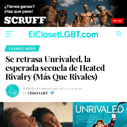
CLOSET NEWS
Se retrasa Unrivaled, la
esperada secuela de Heated
Rivalry (Más Que Rivales)
Published
5 meses ago
on
02/24/2026
By
Clóset LGBT