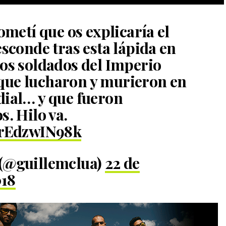
ometí que os explicaría el
esconde tras esta lápida en
dos soldados del Imperio
ue lucharon y murieron en
dial… y que fueron
s. Hilo va.
/rEdzwIN98k
 (@guillemclua)
22 de
018