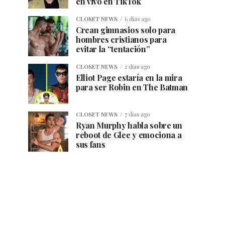
en vivo en TikTok
CLOSET NEWS
6 días ago
Crean gimnasios solo para
hombres cristianos para
evitar la “tentación”
CLOSET NEWS
2 días ago
Elliot Page estaría en la mira
para ser Robin en The Batman
CLOSET NEWS
7 días ago
Ryan Murphy habla sobre un
reboot de Glee y emociona a
sus fans