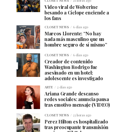
CLOSET NEWS
21 horas ago
Video viral de Wolverine
besando a Cíclope enciende a
los fans
CLOSET NEWS
6 días ago
Marcos Llorente: “No hay
nada más masculino que un
hombre seguro de sí mismo”
CLOSET NEWS
6 días ago
Creador de contenido
Washington Rodrigo fue
asesinado en un hotel;
adolescente es investigado
ARTE
2 días ago
Ariana Grande descanso
redes sociales: anuncia pausa
tras emotivo mensaje (VIDEO)
CLOSET NEWS
23 horas ago
Perez Hilton es hospitalizado
tras preocupante transmisión