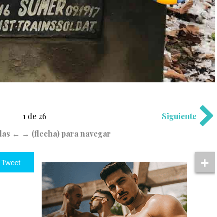
1 de 26
Siguiente
clas ← → (flecha) para navegar
Tweet