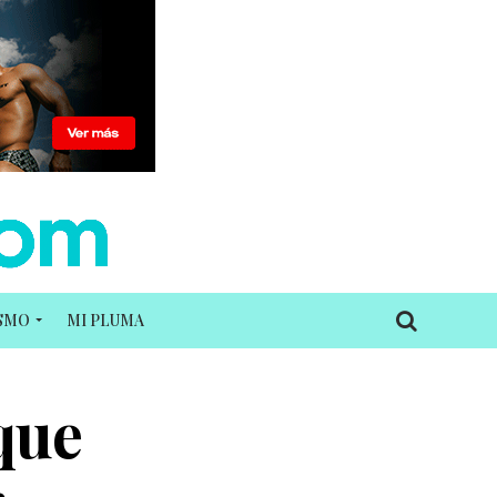
ISMO
MI PLUMA
 que