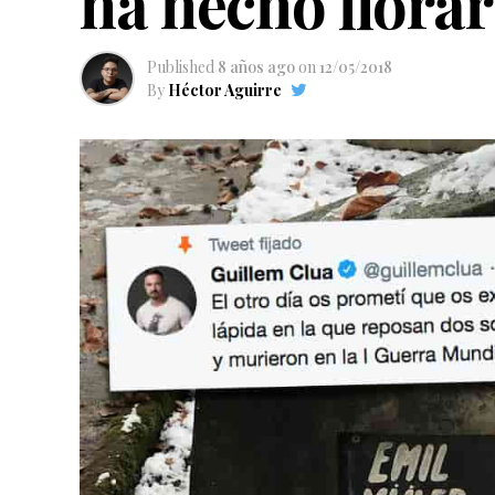
ha hecho llorar
Published
8 años ago
on
12/05/2018
By
Héctor Aguirre