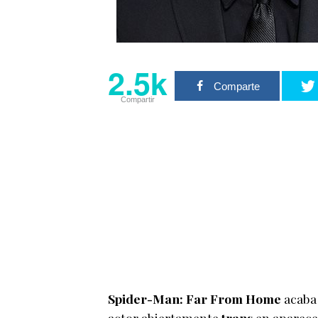
2.5k
Comparte
Compartir
Spider-Man: Far From Home
acaba 
actor abiertamente
trans
en aparecer