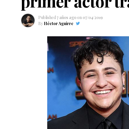
primer actor t
Published
7 años ago
on
07/04/2019
By
Héctor Aguirre