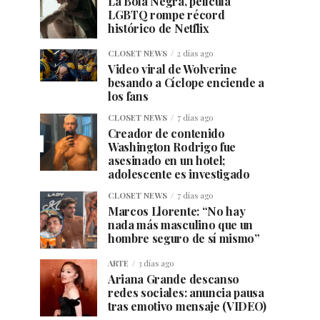
La Bola Negra, película
LGBTQ rompe récord
histórico de Netflix
CLOSET NEWS
2 días ago
Video viral de Wolverine
besando a Cíclope enciende a
los fans
CLOSET NEWS
7 días ago
Creador de contenido
Washington Rodrigo fue
asesinado en un hotel;
adolescente es investigado
CLOSET NEWS
7 días ago
Marcos Llorente: “No hay
nada más masculino que un
hombre seguro de sí mismo”
ARTE
3 días ago
Ariana Grande descanso
redes sociales: anuncia pausa
tras emotivo mensaje (VIDEO)