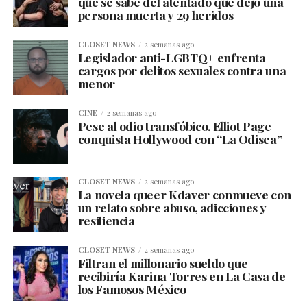
que se sabe del atentado que dejó una
persona muerta y 29 heridos
CLOSET NEWS
2 semanas ago
Legislador anti-LGBTQ+ enfrenta
cargos por delitos sexuales contra una
menor
CINE
2 semanas ago
Pese al odio transfóbico, Elliot Page
conquista Hollywood con “La Odisea”
CLOSET NEWS
2 semanas ago
La novela queer Kdaver conmueve con
un relato sobre abuso, adicciones y
resiliencia
CLOSET NEWS
2 semanas ago
Filtran el millonario sueldo que
recibiría Karina Torres en La Casa de
los Famosos México