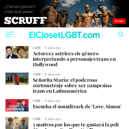
CINE
8 años ago
Actores y actrices cis género
interpretando a personajes trans en
Hollywood
CINE
8 años ago
Señorita María: el poderoso
cortometraje sobre ser campesina
trans en Latinoamérica
CINE
8 años ago
Escucha el soundtrack de ‘Love, Simon’
CINE
8 años ago
5 motivos por los que te gustará la peli