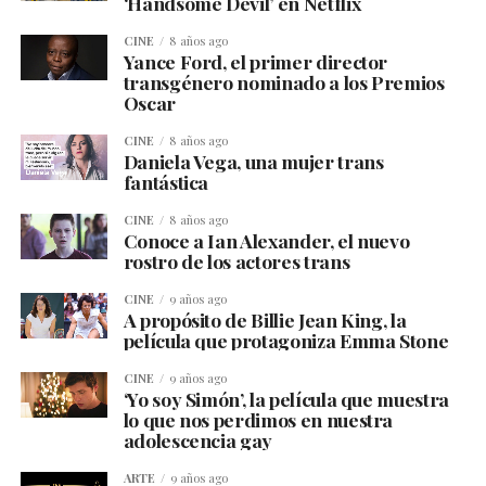
‘Handsome Devil’ en Netflix
CINE
8 años ago
Yance Ford, el primer director
transgénero nominado a los Premios
Oscar
CINE
8 años ago
Daniela Vega, una mujer trans
fantástica
CINE
8 años ago
Conoce a Ian Alexander, el nuevo
rostro de los actores trans
CINE
9 años ago
A propósito de Billie Jean King, la
película que protagoniza Emma Stone
CINE
9 años ago
‘Yo soy Simón’, la película que muestra
lo que nos perdimos en nuestra
adolescencia gay
ARTE
9 años ago