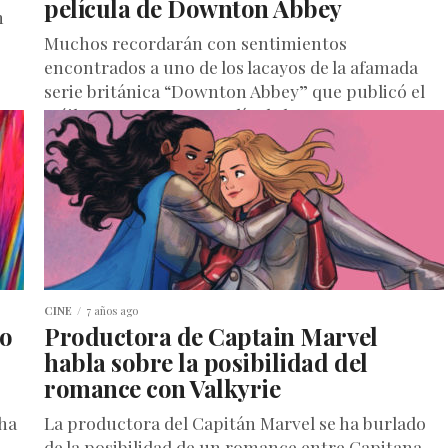
película de Downton Abbey
n
Muchos recordarán con sentimientos
encontrados a uno de los lacayos de la afamada
serie británica “Downton Abbey” que publicó el
tráiler para su nueva película hace...
CINE
7 años ago
do
Productora de Captain Marvel
habla sobre la posibilidad del
romance con Valkyrie
 ha
La productora del Capitán Marvel se ha burlado
de la posibilidad de un romance entre Capitana