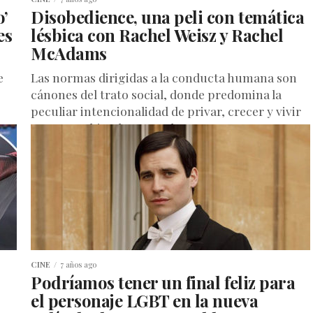
o’
Disobedience, una peli con temática
es
lésbica con Rachel Weisz y Rachel
McAdams
e
Las normas dirigidas a la conducta humana son
cánones del trato social, donde predomina la
peculiar intencionalidad de privar, crecer y vivir
en un combinado marcado...
CINE
7 años ago
Podríamos tener un final feliz para
el personaje LGBT en la nueva