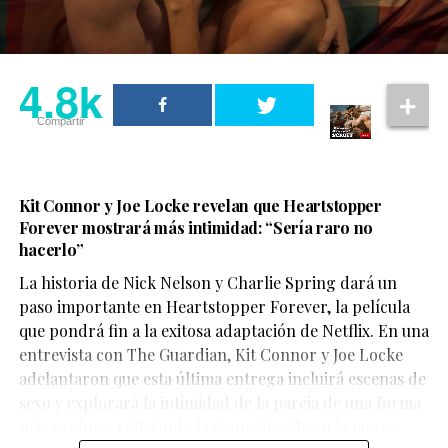
4.8k
Compartir
Kit Connor y Joe Locke revelan que Heartstopper
Forever mostrará más intimidad: “Sería raro no
hacerlo”
La historia de Nick Nelson y Charlie Spring dará un
Aunque su participación no ocupa gran parte del
paso importante en Heartstopper Forever, la película
metraje, el actor logra dejar una fuerte impresión. Su
que pondrá fin a la exitosa adaptación de Netflix. En una
personaje,
Sinon
, juega un papel clave en la historia y
entrevista con The Guardian, Kit Connor y Joe Locke
aporta una mirada profundamente humana sobre las
adelantaron que esta última entrega incluirá escenas de
consecuencias de la guerra.
sexo y explorará la intimidad de la pareja de una forma
más madura, reflejando la etapa de vida en la que se