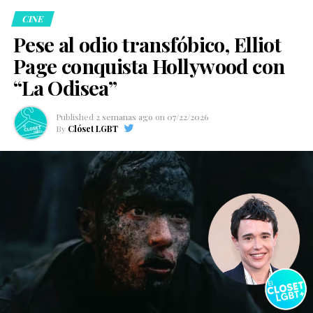
CINE
Pese al odio transfóbico, Elliot
Page conquista Hollywood con
“La Odisea”
Published
2 semanas ago
on
07/22/2026
By
Clóset LGBT