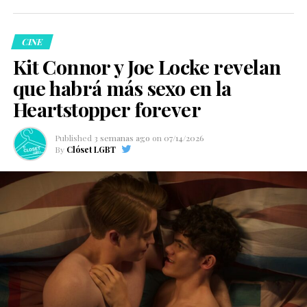
CINE
Kit Connor y Joe Locke revelan
que habrá más sexo en la
Heartstopper forever
Published
3 semanas ago
on
07/14/2026
By
Clóset LGBT