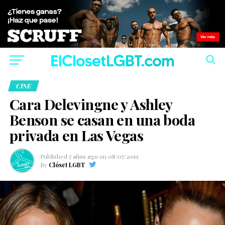
CINE
Cara Delevingne y Ashley
Benson se casan en una boda
privada en Las Vegas
Published
7 años ago
on
08/07/2019
By
Clóset LGBT