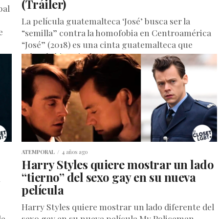
(Tráiler)
bal
La película guatemalteca ‘José’ busca ser la
e
“semilla” contra la homofobia en Centroamérica
“José” (2018) es una cinta guatemalteca que
relata la historia de amor entre...
ATEMPORAL
4 años ago
Harry Styles quiere mostrar un lado
n
“tierno” del sexo gay en su nueva
película
Harry Styles quiere mostrar un lado diferente del
de
sexo gay en su nueva película My Policeman