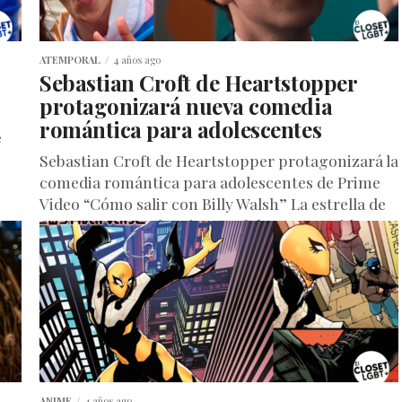
ATEMPORAL
4 años ago
Sebastian Croft de Heartstopper
protagonizará nueva comedia
romántica para adolescentes
e
Sebastian Croft de Heartstopper protagonizará la
comedia romántica para adolescentes de Prime
Video “Cómo salir con Billy Walsh” La estrella de
Heartstopper Sebastian Croft ha conseguido...
ANIME
4 años ago