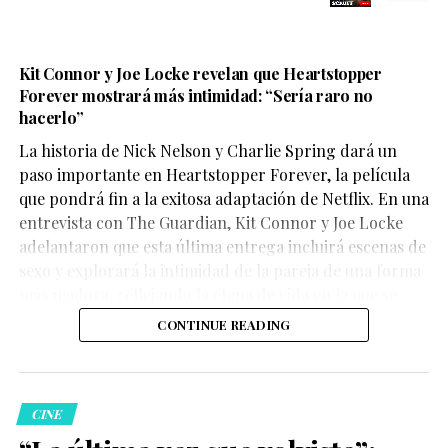
Kit Connor y Joe Locke revelan que Heartstopper
Forever mostrará más intimidad: “Sería raro no
hacerlo”
La historia de Nick Nelson y Charlie Spring dará un
Aunque su participación no ocupa gran parte del
paso importante en Heartstopper Forever, la película
metraje, el actor logra dejar una fuerte impresión. Su
que pondrá fin a la exitosa adaptación de Netflix. En una
personaje,
Sinon
, juega un papel clave en la historia y
entrevista con The Guardian, Kit Connor y Joe Locke
aporta una mirada profundamente humana sobre las
adelantaron que esta última entrega incluirá escenas de
consecuencias de la guerra.
sexo y explorará la intimidad de la pareja de una forma
más madura, reflejando la etapa de vida en la que se
encuentran los personajes.
CONTINUE READING
La crítica destaca la actuación
CINE