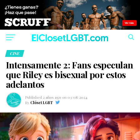
CINE
Intensamente 2: Fans especulan
que Riley es bisexual por estos
adelantos
Published
2 años ago
on
03/08/2024
By
Clóset LGBT