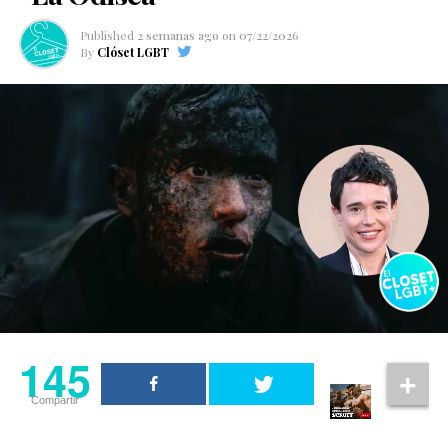
Published
2 semanas ago
on
07/22/2026
By
Clóset LGBT
145
Compartir