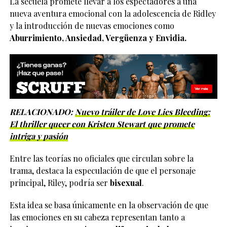
La secuela promete llevar a los espectadores a una
nueva aventura emocional con la adolescencia de Ridley
y la introducción de nuevas emociones como
Aburrimiento, Ansiedad, Vergüenza y Envidia.
RELACIONADO:
Nuevo tráiler de Love Lies Bleeding:
El thriller queer con Kristen Stewart que promete
intriga y pasión
Entre las teorías no oficiales que circulan sobre la
trama, destaca la especulación de que el personaje
principal, Riley, podría ser
bisexual
.
Esta idea se basa únicamente en la observación de que
las emociones en su cabeza representan tanto a