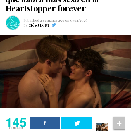
Heartstopper forever
Published
4 semanas ago
on
07/14/2026
By
Clóset LGBT
145
Compartir