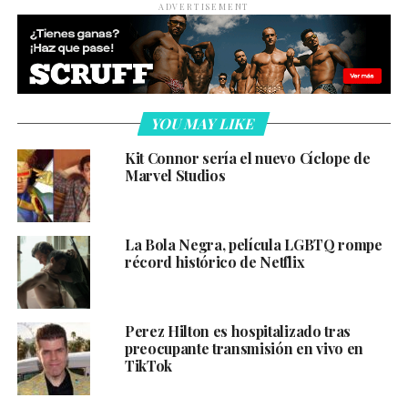
ADVERTISEMENT
YOU MAY LIKE
Kit Connor sería el nuevo Cíclope de
Marvel Studios
La Bola Negra, película LGBTQ rompe
récord histórico de Netflix
Perez Hilton es hospitalizado tras
preocupante transmisión en vivo en
TikTok