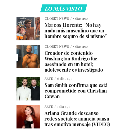
LO MÁS VISTO
CLOSET NEWS
5 días ago
Marcos Llorente: “No hay
nada más masculino que un
hombre seguro de sí mismo”
CLOSET NEWS
5 días ago
Creador de contenido
Washington Rodrigo fue
asesinado en un hotel;
adolescente es investigado
ARTE
6 días ago
Sam Smith confirma que está
comprometide con Christian
Cowan
ARTE
1 día ago
Ariana Grande descanso
redes sociales: anuncia pausa
tras emotivo mensaje (VIDEO)