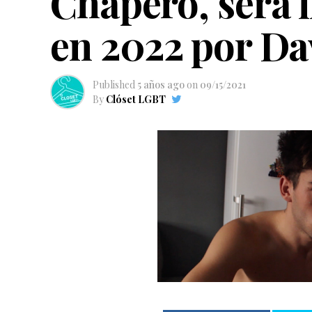
Chapero, será 
en 2022 por Da
Published
5 años ago
on
09/15/2021
By
Clóset LGBT