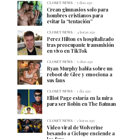
CLOSET NEWS
5 días ago
Crean gimnasios solo para
hombres cristianos para
evitar la “tentación”
CLOSET NEWS
4 horas ago
Perez Hilton es hospitalizado
tras preocupante transmisión
en vivo en TikTok
CLOSET NEWS
6 días ago
Ryan Murphy habla sobre un
reboot de Glee y emociona a
sus fans
CLOSET NEWS
1 día ago
Elliot Page estaría en la mira
para ser Robin en The Batman
CLOSET NEWS
2 horas ago
Video viral de Wolverine
besando a Cíclope enciende a