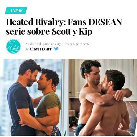
ganadora del BAFTA, conocida por proyectos como
ANIME
Bleak House y Motherland.
Heated Rivalry: Fans DESEAN
serie sobre Scott y Kip
Published
4 meses ago
on
03/30/2026
By
Clóset LGBT
Además, el proyecto sumará la participación especial de
Derek Jacobi en un cameo.
La película funcionará como el cierre definitivo de la
historia protagonizada por Kit Connor y Joe Locke,
consolidando el fenómeno global que ha sido