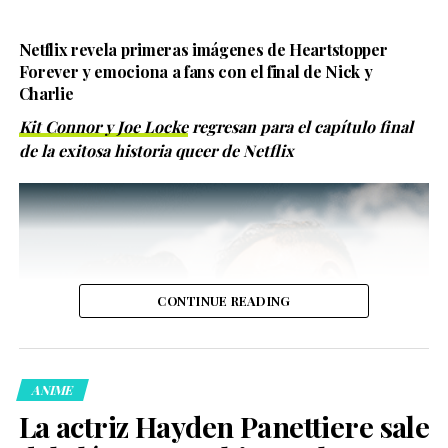
Netflix revela primeras imágenes de Heartstopper
Forever y emociona a fans con el final de Nick y
Charlie
Kit Connor y Joe Locke
regresan para el capítulo final
de la exitosa historia queer de Netflix
La diseñadora de vestuario recibió el reconocimiento a
Mejor Diseño de Vestuario de un Musical por su trabajo
en *Cats: The Jellicle Ball*, una innovadora adaptación
inspirada en la cultura ballroom, un espacio artístico y
político creado por personas
LGBTQ
+, especialmente
mujeres trans y comunidades negras y latinas que
CONTINUE READING
encontraron en estos escenarios un refugio frente a la
discriminación.
ANIME
La actriz Hayden Panettiere sale