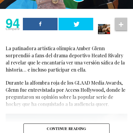
94
Compartir
La patinadora artística olímpica Amber Glenn
sorprendió a fans del drama deportivo Heated Rivalry
al revelar que le encantaría ver una versión sáfica de la
historia… e incluso participar en ella.
Aunque aún no hay confirmación oficial, los rumores
Durante la alfombra roja de los GLAAD Media Awards,
sobre un posible spin-off han comenzado a tomar
Glenn fue entrevistada por Access Hollywood, donde le
fuerza.
Ver esta publicación en Instagram
preguntaron su opinión sobre la popular serie de
hockey que ha conquistado a la audiencia queer.
CONTINUE READING