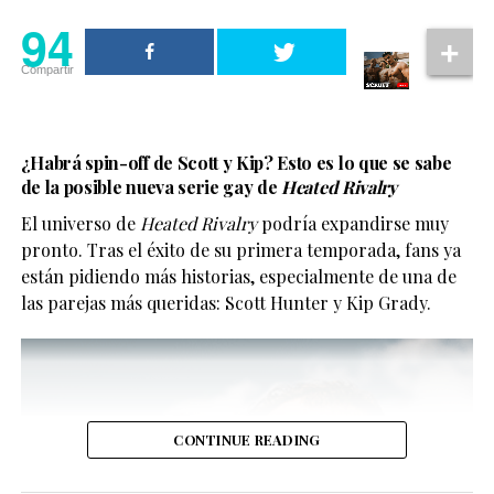
Heartstopper dentro del contenido LGBTQ+ en
94
streaming.
Compartir
Aunque aún no cuenta con fecha exacta de estreno, se
espera que llegue a Netflix en algún momento de 2026.
94
¿Habrá spin-off de Scott y Kip? Esto es lo que se sabe
de la posible nueva serie gay de
Heated Rivalry
Compartir
94
El universo de
Heated Rivalry
podría expandirse muy
pronto. Tras el éxito de su primera temporada, fans ya
Compartir
están pidiendo más historias, especialmente de una de
las parejas más queridas: Scott Hunter y Kip Grady.
Y no, no se trata solo de “tener representación” para la
foto.
CONTINUE READING