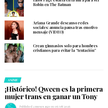
Robin en The Batman
Ariana Grande descanso redes
sociales: anuncia pausa tras emotivo
mensaje (VIDEO)
Crean gimnasios solo para hombres
cristianos para evitar la “tentación”
ANIME
¡Histórico! Qween es la primera
mujer trans en ganar un Tony
Published
2 meses ago
on
06/08/2026