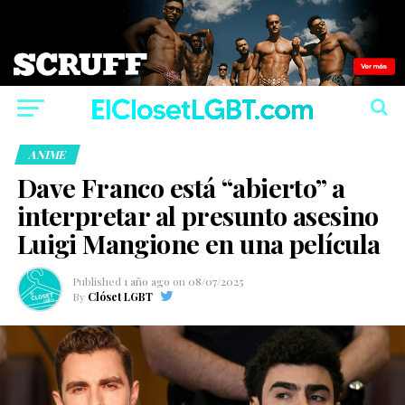
ANIME
Dave Franco está “abierto” a
interpretar al presunto asesino
Luigi Mangione en una película
Published
1 año ago
on
08/07/2025
By
Clóset LGBT