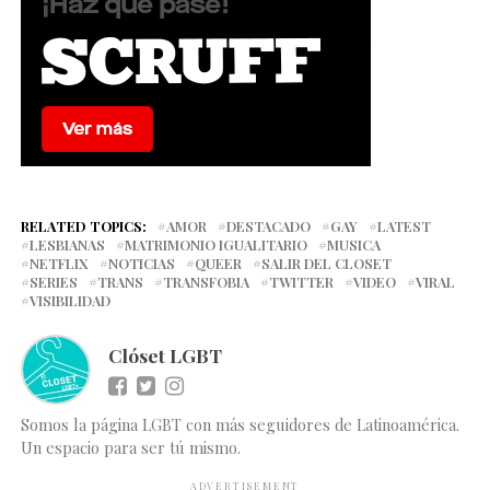
RELATED TOPICS:
AMOR
DESTACADO
GAY
LATEST
LESBIANAS
MATRIMONIO IGUALITARIO
MUSICA
NETFLIX
NOTICIAS
QUEER
SALIR DEL CLOSET
SERIES
TRANS
TRANSFOBIA
TWITTER
VIDEO
VIRAL
VISIBILIDAD
Clóset LGBT
Somos la página LGBT con más seguidores de Latinoamérica.
Un espacio para ser tú mismo.
ADVERTISEMENT