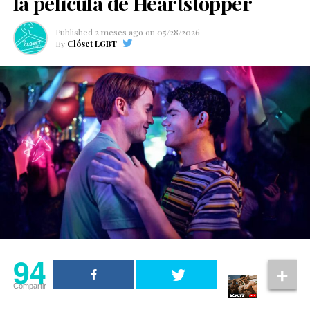
la película de Heartstopper
Published
2 meses ago
on
05/28/2026
By
Clóset LGBT
94
Compartir