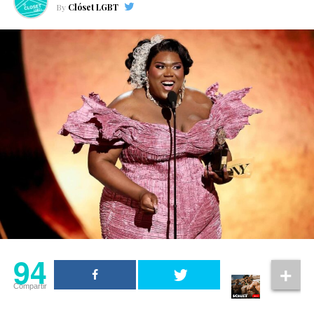
By
Clóset LGBT
94
Compartir