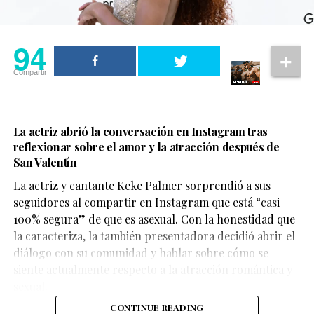
Porque sí, la visibilidad importa… pero aún más cuando
viene acompañada de poder, decisión y voz.
94
94
Compartir
Compartir
La actriz abrió la conversación en Instagram tras
reflexionar sobre el amor y la atracción después de
Por ahora, no existe un anuncio oficial sobre una serie
San Valentín
derivada. Aun así, hay señales que mantienen viva la
La actriz y cantante Keke Palmer sorprendió a sus
esperanza.
seguidores al compartir en Instagram que está “casi
100% segura” de que es asexual. Con la honestidad que
El actor
François Arnaud
, quien interpreta a Scott, ha
La respuesta de la atleta fue
la caracteriza, la también presentadora decidió abrir el
mencionado en entrevistas que ha escuchado
diálogo con su comunidad y hablar sobre cómo se
conversaciones sobre continuar la historia de su
inmediata y muy clara.
siente actualmente respecto a la atracción romántica y
personaje, ya sea dentro de la serie principal o en un
sexual.
proyecto aparte.
“Lo vi durante los
CONTINUE READING