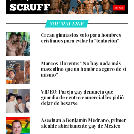
YOU MAY LIKE
Crean gimnasios solo para hombres
cristianos para evitar la “tentación”
Marcos Llorente: “No hay nada más
masculino que un hombre seguro de sí
mismo”
VIDEO: Pareja gay denuncia que
guardia de centro comercial les pidió
dejar de besarse
Asesinan a Benjamín Medrano, primer
alcalde abiertamente gay de México