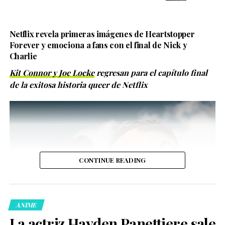
Netflix revela primeras imágenes de Heartstopper
Forever y emociona a fans con el final de Nick y
Charlie
Kit Connor y Joe Locke
regresan para el capítulo final
de la exitosa historia queer de Netflix
La diseñadora de vestuario recibió el reconocimiento a
Mejor Diseño de Vestuario de un Musical por su trabajo
en *Cats: The Jellicle Ball*, una innovadora adaptación
inspirada en la cultura ballroom, un espacio artístico y
político creado por personas
LGBTQ
+, especialmente
mujeres trans y comunidades negras y latinas que
CONTINUE READING
encontraron en estos escenarios un refugio frente a la
discriminación.
ANIME
La actriz Hayden Panettiere sale