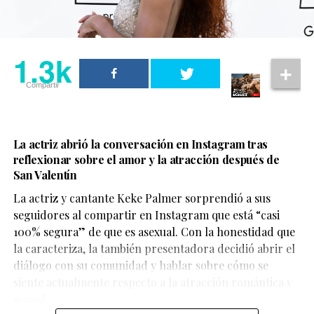
tangible.
Porque sí, la visibilidad importa… pero aún más cuando
viene acompañada de poder, decisión y voz.
1.3k
1.3k
Compartir
Compartir
La actriz abrió la conversación en Instagram tras
reflexionar sobre el amor y la atracción después de
Por ahora, no existe un anuncio oficial sobre una serie
San Valentín
derivada. Aun así, hay señales que mantienen viva la
La actriz y cantante Keke Palmer sorprendió a sus
esperanza.
seguidores al compartir en Instagram que está “casi
100% segura” de que es asexual. Con la honestidad que
El actor
François Arnaud
, quien interpreta a Scott, ha
La respuesta de la atleta fue
la caracteriza, la también presentadora decidió abrir el
mencionado en entrevistas que ha escuchado
diálogo con su comunidad y hablar sobre cómo se
conversaciones sobre continuar la historia de su
inmediata y muy clara.
siente actualmente respecto a la atracción romántica y
personaje, ya sea dentro de la serie principal o en un
sexual.
proyecto aparte.