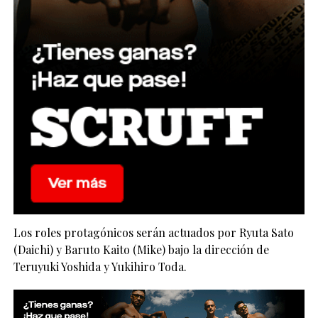
Los roles protagónicos serán actuados por Ryuta Sato
(Daichi) y Baruto Kaito (Mike) bajo la dirección de
Teruyuki Yoshida y Yukihiro Toda.