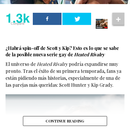
consolidando el fenómeno global que ha sido
Heartstopper dentro del contenido LGBTQ+ en
1.3k
streaming.
Compartir
Aunque aún no cuenta con fecha exacta de estreno, se
espera que llegue a Netflix en algún momento de 2026.
1.3k
¿Habrá spin-off de Scott y Kip? Esto es lo que se sabe
de la posible nueva serie gay de
Heated Rivalry
Compartir
1.3k
El universo de
Heated Rivalry
podría expandirse muy
pronto. Tras el éxito de su primera temporada, fans ya
Compartir
están pidiendo más historias, especialmente de una de
las parejas más queridas: Scott Hunter y Kip Grady.
Y no, no se trata solo de “tener representación” para la
foto.
CONTINUE READING