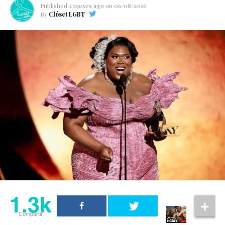
Published
2 meses ago
on
06/08/2026
By
Clóset LGBT
1.3k
Compartir