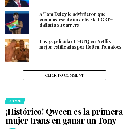
A Tom Daley le advirtieron que
enamorarse de un activista LGBT+
dañaría su carrera
Las 34 películas LGBTQ en Netflix
mejor calificadas por Rotten Tomatoes
CLICK TO COMMENT
ANIME
¡Histórico! Qween es la primera
mujer trans en ganar un Tony