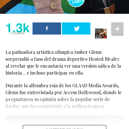
1.3k
Compartir
La patinadora artística olímpica Amber Glenn
sorprendió a fans del drama deportivo Heated Rivalry
al revelar que le encantaría ver una versión sáfica de la
historia… e incluso participar en ella.
Aunque aún no hay confirmación oficial, los rumores
Durante la alfombra roja de los GLAAD Media Awards,
sobre un posible spin-off han comenzado a tomar
Glenn fue entrevistada por Access Hollywood, donde le
fuerza.
Ver esta publicación en Instagram
preguntaron su opinión sobre la popular serie de
hockey que ha conquistado a la audiencia queer.