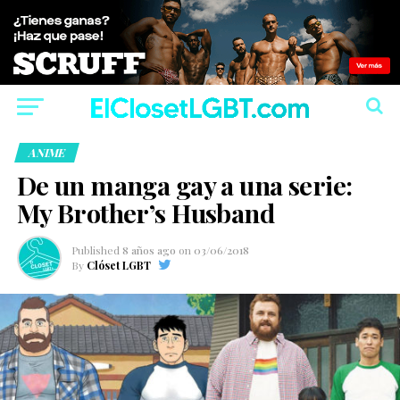
ANIME
De un manga gay a una serie:
My Brother’s Husband
Published
8 años ago
on
03/06/2018
By
Clóset LGBT