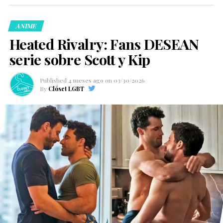
Anna Maxwell Martin, reconocida actriz británica
ganadora del BAFTA, conocida por proyectos como
ANIME
Bleak House y Motherland.
Heated Rivalry: Fans DESEAN
serie sobre Scott y Kip
Published
4 meses ago
on
03/30/2026
By
Clóset LGBT
Además, el proyecto sumará la participación especial de
Derek Jacobi en un cameo.
La película funcionará como el cierre definitivo de la
historia protagonizada por Kit Connor y Joe Locke,