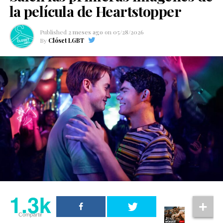
la película de Heartstopper
Published
2 meses ago
on
05/28/2026
By
Clóset LGBT
1.3k
Compartir