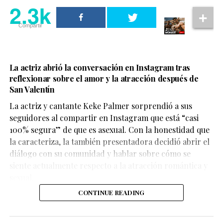
2.3k
2.3k
Compartir
Compartir
La actriz abrió la conversación en Instagram tras
reflexionar sobre el amor y la atracción después de
Por ahora, no existe un anuncio oficial sobre una serie
San Valentín
derivada. Aun así, hay señales que mantienen viva la
La actriz y cantante Keke Palmer sorprendió a sus
esperanza.
seguidores al compartir en Instagram que está “casi
100% segura” de que es asexual. Con la honestidad que
El actor
François Arnaud
, quien interpreta a Scott, ha
La respuesta de la atleta fue
la caracteriza, la también presentadora decidió abrir el
mencionado en entrevistas que ha escuchado
diálogo con su comunidad y hablar sobre cómo se
conversaciones sobre continuar la historia de su
inmediata y muy clara.
siente actualmente respecto a la atracción romántica y
personaje, ya sea dentro de la serie principal o en un
sexual.
proyecto aparte.
“Lo vi durante los
CONTINUE READING
Por su parte,
Robbie G.K.
, quien da vida a Kip, ha
Juegos Olímpicos y
expresado su deseo de que la historia avance hasta