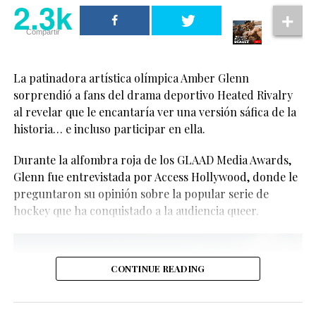
2.3k
Compartir
La patinadora artística olímpica Amber Glenn
sorprendió a fans del drama deportivo Heated Rivalry
al revelar que le encantaría ver una versión sáfica de la
historia… e incluso participar en ella.
Aunque aún no hay confirmación oficial, los rumores
Durante la alfombra roja de los GLAAD Media Awards,
sobre un posible spin-off han comenzado a tomar
Glenn fue entrevistada por Access Hollywood, donde le
fuerza.
Ver esta publicación en Instagram
preguntaron su opinión sobre la popular serie de
hockey que ha conquistado a la audiencia queer.
CONTINUE READING
El fenómeno de
Heated Rivalry