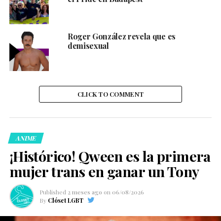
Roger González revela que es
demisexual
CLICK TO COMMENT
ANIME
¡Histórico! Qween es la primera
mujer trans en ganar un Tony
Published
2 meses ago
on
06/08/2026
By
Clóset LGBT