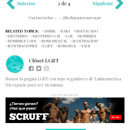
Anterior
2 de 4
Siguiente
Usa tus teclas ← → (flecha) para navegar
RELATED TOPICS:
ANIME
BARA
DESTACADO
EROTISMO
EROTISMO GAY
GAY
HOMBRES
HOMBRES GAYS
HOMOSEXUAL
ILUSTRACION
ILUSTRACIONES
LGBT
ROMANCE
YAOI
Clóset LGBT
Somos la página LGBT con más seguidores de Latinoamérica.
Un espacio para ser tú mismo.
ADVERTISEMENT