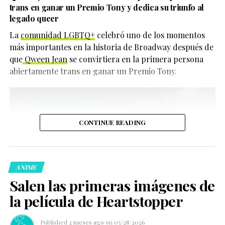
trans en ganar un Premio Tony y dedica su triunfo al
legado queer
La
comunidad LGBTQ+
celebró uno de los momentos
más importantes en la historia de Broadway después de
que
Qween Jean
se convirtiera en la primera persona
abiertamente trans en ganar un Premio Tony.
CONTINUE READING
ANIME
Salen las primeras imágenes de
la película de Heartstopper
Published
2 meses ago
on
05/28/2026