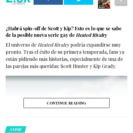
Compartir
Aunque aún no cuenta con fecha exacta de estreno, se
espera que llegue a Netflix en algún momento de 2026.
2.3k
¿Habrá spin-off de Scott y Kip? Esto es lo que se sabe
de la posible nueva serie gay de
Heated Rivalry
Compartir
2.3k
El universo de
Heated Rivalry
podría expandirse muy
pronto. Tras el éxito de su primera temporada, fans ya
Compartir
están pidiendo más historias, especialmente de una de
las parejas más queridas: Scott Hunter y Kip Grady.
Y no, no se trata solo de “tener representación” para la
foto.
CONTINUE READING
ANIME