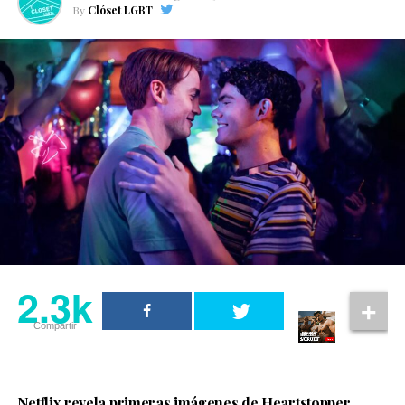
By
Clóset LGBT
2.3k
Compartir
Netflix revela primeras imágenes de Heartstopper