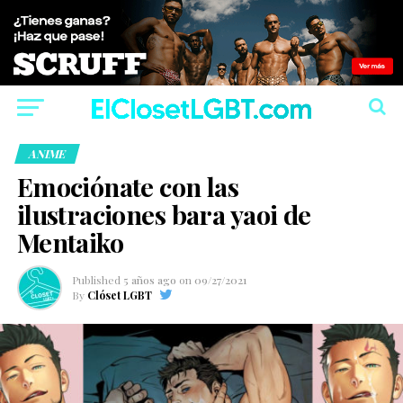
ANIME
Emociónate con las
ilustraciones bara yaoi de
Mentaiko
Published
5 años ago
on
09/27/2021
By
Clóset LGBT