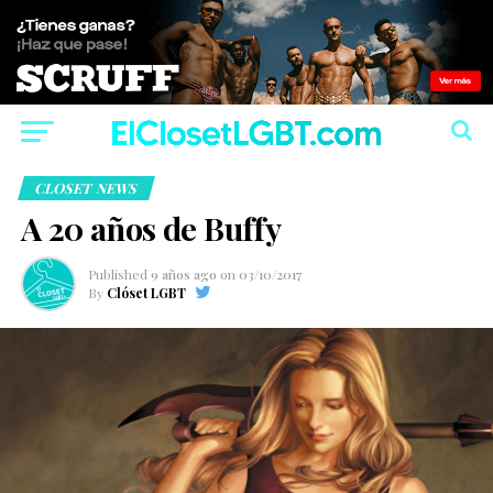
CLOSET NEWS
A 20 años de Buffy
Published
9 años ago
on
03/10/2017
By
Clóset LGBT