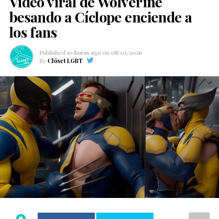
Video viral de Wolverine
besando a Cíclope enciende a
los fans
Published
10 horas ago
on
08/05/2026
By
Clóset LGBT