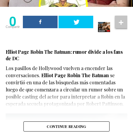
IA se han vuelto cada vez más populares, permitiendo
imaginar encuentros, finales alternativos o situaciones
0
inéditas entre personajes de franquicias famosas,
aunque también han abierto el debate sobre la
Compartir
necesidad de identificar claramente este tipo de
contenido para evitar confusiones.
En este caso, el objetivo del video parece ser
Elliot Page Robin The Batman: rumor divide a los fans
de DC
únicamente divertir a los seguidores de X-Men, quienes
han convertido el clip en uno de los contenidos virales
Los pasillos de Hollywood vuelven a encender las
del momento.
conversaciones.
Elliot Page Robin The Batman
se
convirtió en una de las búsquedas más comentadas
luego de que comenzara a circular un rumor sobre un
posible casting del actor para interpretar a Robin en la
esperada secuela protagonizada por Robert Pattinson.
CONTINUE READING