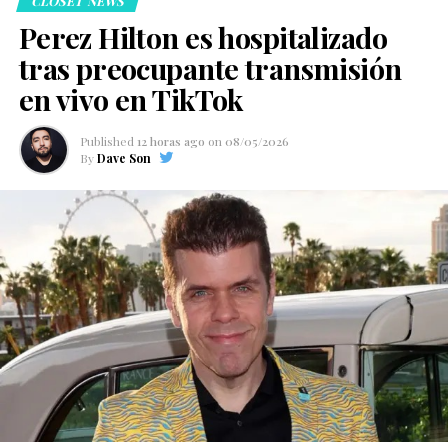
CLOSET NEWS
Perez Hilton es hospitalizado
tras preocupante transmisión
en vivo en TikTok
Published
12 horas ago
on
08/05/2026
By
Dave Son