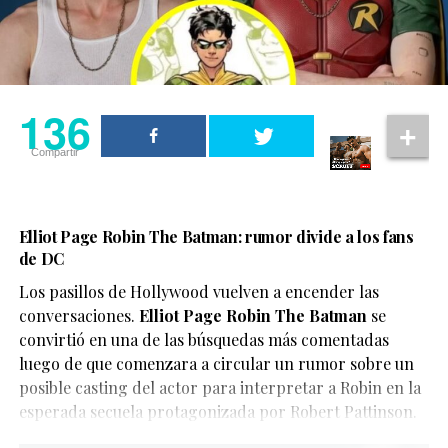
una pieza de entretenimiento creada por fans.
En los últimos meses, este tipo de videos generados con
IA se han vuelto cada vez más populares, permitiendo
imaginar encuentros, finales alternativos o situaciones
136
inéditas entre personajes de franquicias famosas,
aunque también han abierto el debate sobre la
Compartir
necesidad de identificar claramente este tipo de
contenido para evitar confusiones.
En este caso, el objetivo del video parece ser
Elliot Page Robin The Batman: rumor divide a los fans
de DC
únicamente divertir a los seguidores de X-Men, quienes
han convertido el clip en uno de los contenidos virales
Los pasillos de Hollywood vuelven a encender las
del momento.
conversaciones.
Elliot Page Robin The Batman
se
convirtió en una de las búsquedas más comentadas
luego de que comenzara a circular un rumor sobre un
posible casting del actor para interpretar a Robin en la
esperada secuela protagonizada por Robert Pattinson.