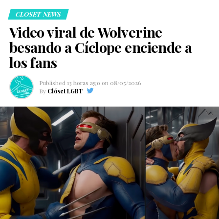
CLOSET NEWS
Video viral de Wolverine
besando a Cíclope enciende a
los fans
Published
13 horas ago
on
08/05/2026
By
Clóset LGBT