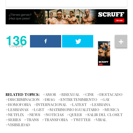
136
Compartir
RELATED TOPICS:
AMOR
BISEXUAL
CINE
DESTACADO
DISCRIMINACION
DRAG
ENTRETENIMIENTO
GAY
HOMOFOBIA
INTERNACIONAL
LATEST
LESBIANA
LESBIANAS
LGBT
MATRIMONIO IGUALITARIO
MUSICA
NETFLIX
NEWS
NOTICIAS
QUEER
SALIR DEL CLOSET
SERIES
TRANS
TRANSFOBIA
TWITTER
VIRAL
VISIBILIDAD