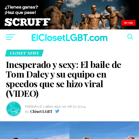
CLOSET NEWS
Inesperado y sexy: El baile de
Tom Daley y su equipo en
speedos que se hizo viral
(VIDEO)
Published
2 años ago
on
08/13/2024
By
Clóset LGBT