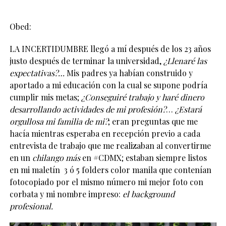
Obed:
LA INCERTIDUMBRE llegó a mí después de los 23 años
justo después de terminar la universidad,
¿L
lenar
é
las
expectativas?…
Mis padres ya habían construido y
aportado a mi educación con la cual se supone podría
cumplir mis metas;
¿Conseguiré trabajo y haré
dinero
desarrollando actividades de mi profesi
ón?
…
¿Estará
orgullosa mi familia de mi?
; eran preguntas que me
hacía mientras esperaba en recepción previo a cada
entrevista de trabajo que me realizaban al convertirme
en un
chilango m
ás
en #CDMX; estaban siempre listos
en mi maletín 3 ó 5 folders color manila que contenían
fotocopiado por el mismo número mi mejor foto con
corbata y mi nombre impreso:
el background
profesional.