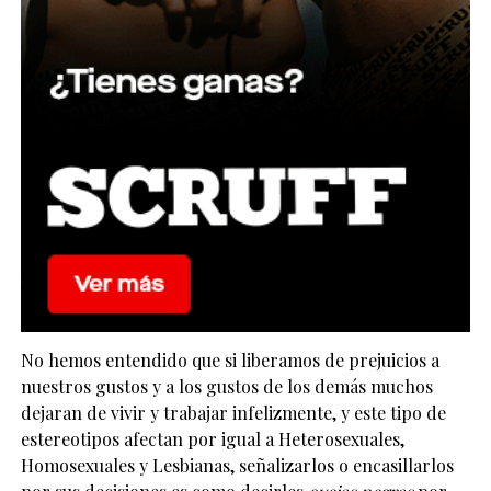
No hemos entendido que si liberamos de prejuicios a
nuestros gustos y a los gustos de los demás muchos
dejaran de vivir y trabajar infelizmente, y este tipo de
estereotipos afectan por igual a Heterosexuales,
Homosexuales y Lesbianas, señalizarlos o encasillarlos