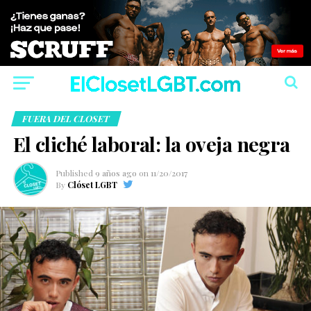
FUERA DEL CLOSET
El cliché laboral: la oveja negra
Published
9 años ago
on
11/20/2017
By
Clóset LGBT