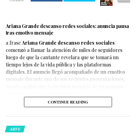
Compartir
Ariana Grande descanso redes sociales: anuncia pausa
tras emotivo mensaje
a frase
Ariana Grande descanso redes sociales
En el clip, generado mediante herramientas de IA, se
comenzó a llamar la atención de miles de seguidores
observa a Wolverine acercándose a Cíclope para darle
luego de que la cantante revelara que se tomará un
un beso, una escena que nunca ha ocurrido en el
tiempo lejos de la vida pública y las plataformas
material oficial de Marvel, pero que ha despertado
digitales. El anuncio llegó acompañado de un emotivo
miles de reacciones por lo realista de la animación y lo
mensaje durante una de sus recientes presentaciones,
inesperado de la situación.
donde explicó que la decisión no nació de un impulso,
sino de un proceso de reflexión.
CONTINUE READING
El video rápidamente acumuló reproducciones,
ARTE
comentarios y compartidos en plataformas como