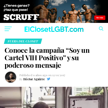
FUERA DEL CLOSET
Conoce la campaña “Soy un
Cartel VIH Positivo” y su
poderoso mensaje
Published
9 años ago
on
12/01/2017
By
Héctor Aguirre