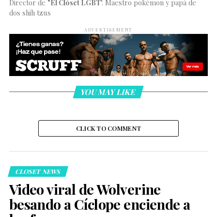
Director de
"El Clóset LGBT
". Maestro pokémon y papá de
dos shih tzus
ADVERTISEMENT
YOU MAY LIKE
CLICK TO COMMENT
CLOSET NEWS
Video viral de Wolverine
besando a Cíclope enciende a