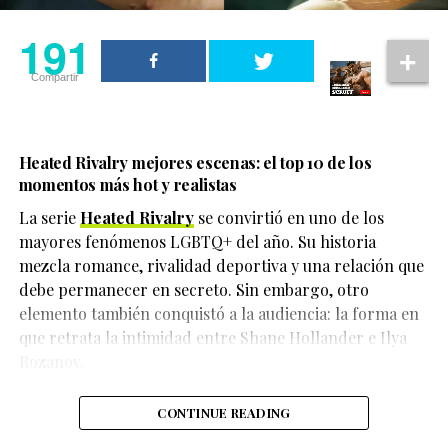
aseguró que ambos fueron escuchados hablando sobre
191
su compromiso antes de la Met Gala. Sin embargo, ni
Muchos usuarios destacaron la honestidad de la
Sam Smith ni Christian Cowan habían hecho
cantante al hablar sobre un tema que también afecta a
Compartir
declaraciones oficiales en ese momento.
millones de personas.
Con esta reciente entrevista, el propio cantante terminó
Además, otros recordaron que numerosas figuras del
con las especulaciones y confirmó la noticia de forma
Heated Rivalry mejores escenas: el top 10 de los
entretenimiento han decidido reducir su presencia en
directa.
momentos más hot y realistas
internet para proteger su bienestar emocional frente a
La serie
Heated Rivalry
se convirtió en uno de los
la presión constante de las plataformas digitales.
mayores fenómenos LGBTQ+ del año. Su historia
mezcla romance, rivalidad deportiva y una relación que
debe permanecer en secreto. Sin embargo, otro
La confesión llamó la atención de los espectadores
elemento también conquistó a la audiencia: la forma en
porque habló con total honestidad sobre las
que retrata la intimidad entre Shane Hollander e Ilya
consecuencias físicas y emocionales que enfrentó
Rozanov.
durante su recuperación.
CONTINUE READING