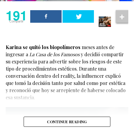
público, que respondió con muestras de cariño y apoyo
tras escuchar el mensaje.
191
191
Asimismo, Ariana reconoció que durante años permitió
Compartir
Compartir
que la negatividad influyera demasiado en su vida.
Ahora busca enfocarse en aquello que le brinda
tranquilidad y equilibrio.
Karina se quitó los biopolímeros
meses antes de
ingresar a
La Casa de los Famosos
y decidió compartir
Ariana Grande habló sobre la
su experiencia para advertir sobre los riesgos de este
importancia de alejarse de la
tipo de procedimientos estéticos. Durante una
conversación dentro del reality, la influencer explicó
negatividad
que tomó la decisión tanto por salud como por estética
y reconoció que hoy se arrepiente de haberse colocado
La noticia ha emocionado a sus seguidores y a la
Uno de los momentos más comentados ocurrió cuando
esa sustancia.
comunidad LGBTQ+, ya que la pareja se ha convertido
la cantante confesó que entendió cómo la negatividad
en una de las más visibles del entretenimiento
terminaba afectando muchas áreas de su vida.
internacional en los últimos años. Además, llega
después de varios meses de comentarios sobre una
Ese aprendizaje, explicó, la llevó a tomar la decisión de
CONTINUE READING
posible boda.
dar un paso atrás y desconectarse temporalmente del