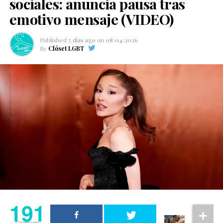
sociales: anuncia pausa tras
emotivo mensaje (VIDEO)
Published
5 días ago
on
08/04/2026
By
Clóset LGBT
191