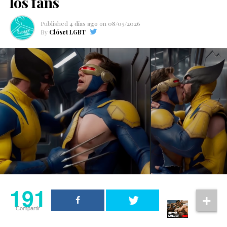
los fans
Published
4 días ago
on
08/05/2026
By
Clóset LGBT
191
Compartir