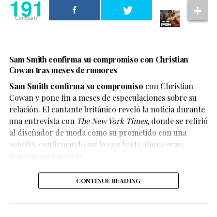
191
aunque también han abierto el debate sobre la
Compartir
necesidad de identificar claramente este tipo de
contenido para evitar confusiones.
En este caso, el objetivo del video parece ser
Sam Smith confirma su compromiso con Christian
únicamente divertir a los seguidores de X-Men, quienes
Cowan tras meses de rumores
han convertido el clip en uno de los contenidos virales
Sam Smith confirma su compromiso
con Christian
del momento.
Cowan y pone fin a meses de especulaciones sobre su
relación. El cantante británico reveló la noticia durante
una entrevista con
The New York Times
, donde se refirió
al diseñador de moda como su prometido con una
En el escenario, Ariana compartió que durante mucho
sonrisa, confirmando así lo que hasta ahora eran
tiempo sintió que la negatividad afectaba distintos
únicamente rumores.
aspectos de su vida. Por ello, decidió priorizar su
bienestar y establecer límites para cuidar su salud
CONTINUE READING
emocional.