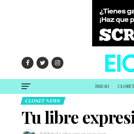
INICIO
CLOSE
CLOSET NEWS
Tu libre expre
Published
9 años ago
on
05/31/2017