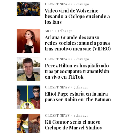
CLOSET NEWS
4 días ago
Video viral de Wolverine
besando a Cíclope enciende a
los fans
ARTE
5 días ago
Ariana Grande descanso
redes sociales: anuncia pausa
tras emotivo mensaje (VIDEO)
CLOSET NEWS
4 días ago
Perez Hilton es hospitalizado
tras preocupante transmisión
en vivo en TikTok
CLOSET NEWS
5 días ago
Elliot Page estaría en la mira
para ser Robin en The Batman
CLOSET NEWS
3 días ago
Kit Connor sería el nuevo
Cíclope de Marvel Studios