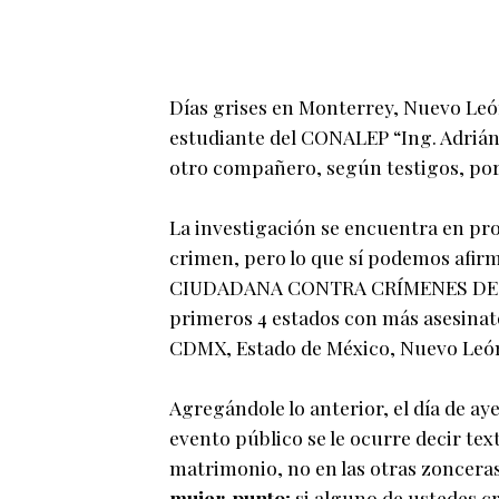
Días grises en Monterrey, Nuevo León
estudiante del CONALEP “Ing. Adrián
otro compañero, según testigos, por 
La investigación se encuentra en pr
crimen, pero lo que sí podemos afi
CIUDADANA CONTRA CRÍMENES DE O
primeros 4 estados con más asesinato
CDMX, Estado de México, Nuevo León
Agregándole lo anterior, el día de a
evento público se le ocurre decir tex
matrimonio, no en las otras zonceras;
mujer, punto
; si alguno de ustedes c