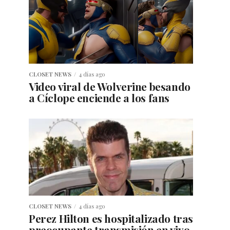
CLOSET NEWS
4 días ago
Video viral de Wolverine besando
a Cíclope enciende a los fans
CLOSET NEWS
4 días ago
Perez Hilton es hospitalizado tras
preocupante transmisión en vivo