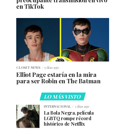
en TikTok
CLOSET NEWS
5 días ago
Elliot Page estaría en la mira
para ser Robin en The Batman
LO MÁS VISTO
INTERNACIONAL
3 días ago
La Bola Negra, película
LGBTQ rompe récord
histórico de Netflix