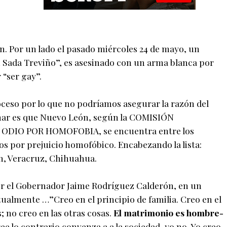
. Por un lado el pasado miércoles 24 de mayo, un
 Sada Treviño”, es asesinado con un arma blanca por
“ser gay”.
oceso por lo que no podríamos asegurar la razón del
rmar es que Nuevo León, según la COMISIÓN
DIO POR HOMOFOBIA, se encuentra entre los
s por prejuicio homofóbico. Encabezando la lista:
, Veracruz, Chihuahua.
yer el Gobernador Jaime Rodríguez Calderón, en un
tualmente …”Creo en el principio de familia. Creo en el
 no creo en las otras cosas.
El matrimonio es hombre-
ree lo contrario convenza a a la sociedad, yo no. Yo creo