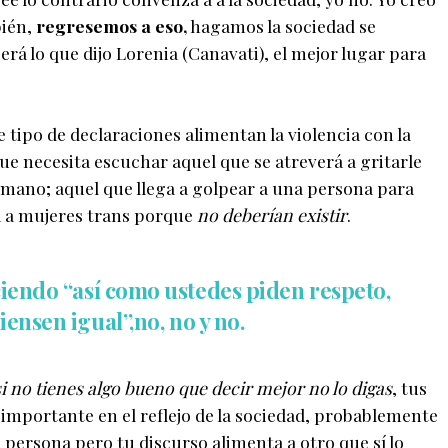
bién,
regresemos a eso,
hagamos la sociedad se
rá lo que dijo Lorenia (Canavati), el mejor lugar para
te tipo de declaraciones alimentan la violencia con la
ue necesita escuchar aquel que se atreverá a gritarle
 mano; aquel que llega a golpear a una persona para
a a mujeres trans porque
no deberían existir
.
ciendo “así como ustedes piden respeto,
iensen igual”,
no, no y no
.
si no tienes algo bueno que decir mejor no lo digas
, tus
mportante en el reflejo de la sociedad, probablemente
 persona pero tu discurso alimenta a otro que sí lo