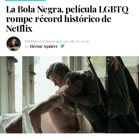
La Bola Negra, película LGBTQ
rompe récord histórico de
Netflix
Published
8 horas ago
on
08/06/2026
By
Héctor Aguirre