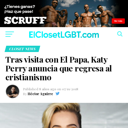
CLOSET NEWS
Tras visita con El Papa, Katy
Perry anuncia que regresa al
cristianismo
Published
8 años ago
on
07/19/2018
By
Héctor Aguirre