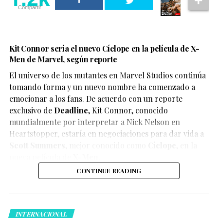
Compartir
Kit Connor sería el nuevo Cíclope en la película de X-
Men de Marvel, según reporte
El universo de los mutantes en Marvel Studios continúa
tomando forma y un nuevo nombre ha comenzado a
emocionar a los fans. De acuerdo con un reporte
exclusivo de
Deadline
,
Kit Connor
, conocido
mundialmente por interpretar a Nick Nelson en
Heartstopper
, estaría en negociaciones para dar vida a
Scott Summers
, mejor conocido como
Cíclope
, en la
nueva película de
X-Men
.
CONTINUE READING
INTERNACIONAL