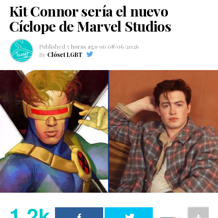
Kit Connor sería el nuevo
Cíclope de Marvel Studios
Published
5 horas ago
on
08/06/2026
By
Clóset LGBT
1.2k