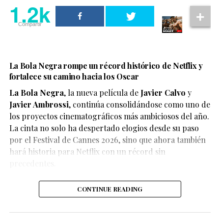
1.2k
Compartir
La Bola Negra rompe un récord histórico de Netflix y
fortalece su camino hacia los Oscar
La Bola Negra
, la nueva película de
Javier Calvo
y
Javier Ambrossi
, continúa consolidándose como uno de
los proyectos cinematográficos más ambiciosos del año.
La cinta no solo ha despertado elogios desde su paso
por el Festival de Cannes 2026, sino que ahora también
Según el medio estadounidense, Marvel Studios realizó
hará historia para Netflix con un récord sin
reuniones y audiciones con varios actores antes de
precedentes.
tomar una decisión, y Connor habría sido el elegido
para interpretar al líder de los mutantes en el esperado
CONTINUE READING
reinicio de la franquicia.