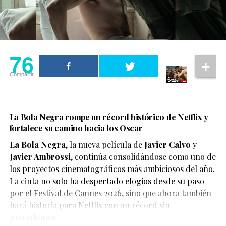
76
Compartir
La Bola Negra rompe un récord histórico de Netflix y
fortalece su camino hacia los Oscar
La Bola Negra
, la nueva película de
Javier Calvo
y
Javier Ambrossi
, continúa consolidándose como uno de
los proyectos cinematográficos más ambiciosos del año.
La cinta no solo ha despertado elogios desde su paso
por el Festival de Cannes 2026, sino que ahora también
Según el medio estadounidense, Marvel Studios realizó
hará historia para Netflix con un récord sin
reuniones y audiciones con varios actores antes de
precedentes.