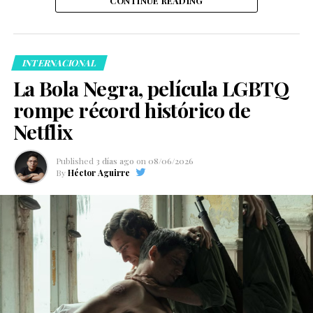
CONTINUE READING
INTERNACIONAL
La Bola Negra, película LGBTQ
rompe récord histórico de
Netflix
Published
3 días ago
on
08/06/2026
By
Héctor Aguirre