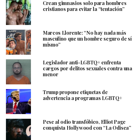
Crean gimnasios solo para hombres
cristianos para evitar la “tentación”
Marcos Llorente: “No hay nada más
masculino que un hombre seguro de sí
mismo”
Legislador anti-LGBTQ+ enfrenta
cargos por delitos sexuales contra una
menor
Trump propone etiquetas de
advertencia a programas LGBTQ+
Pese al odio transfóbico, Elliot Page
conquista Hollywood con “La Odisea”