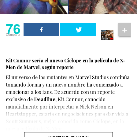
76
Compartir
Kit Connor sería el nuevo Cíclope en la película de X-
Men de Marvel, según reporte
El universo de los mutantes en Marvel Studios continúa
tomando forma y un nuevo nombre ha comenzado a
emocionar a los fans. De acuerdo con un reporte
exclusivo de
Deadline
,
Kit Connor
, conocido
mundialmente por interpretar a Nick Nelson en
Heartstopper
, estaría en negociaciones para dar vida a
Scott Summers
, mejor conocido como
Cíclope
, en la
nueva película de
X-Men
.