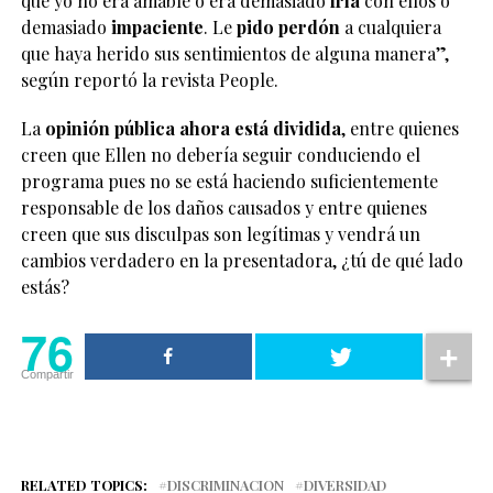
que yo no era amable o era demasiado
fría
con ellos o
demasiado
impaciente
. Le
pido perdón
a cualquiera
que haya herido sus sentimientos de alguna manera”,
según reportó la revista People.
La
opinión pública ahora está dividida
, entre quienes
creen que Ellen no debería seguir conduciendo el
programa pues no se está haciendo suficientemente
responsable de los daños causados y entre quienes
creen que sus disculpas son legítimas y vendrá un
cambios verdadero en la presentadora, ¿tú de qué lado
estás?
76
Compartir
RELATED TOPICS:
DISCRIMINACION
DIVERSIDAD