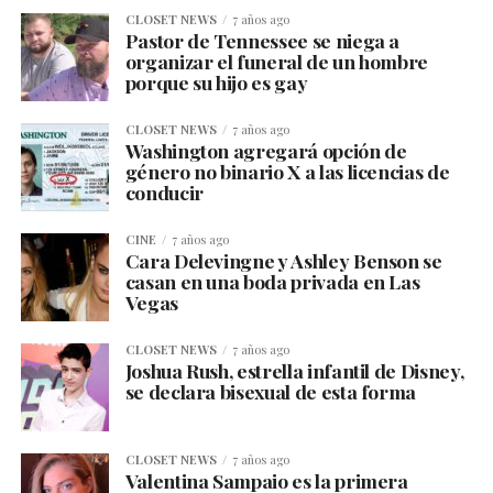
CLOSET NEWS
7 años ago
Pastor de Tennessee se niega a
organizar el funeral de un hombre
porque su hijo es gay
CLOSET NEWS
7 años ago
Washington agregará opción de
género no binario X a las licencias de
conducir
CINE
7 años ago
Cara Delevingne y Ashley Benson se
casan en una boda privada en Las
Vegas
CLOSET NEWS
7 años ago
Joshua Rush, estrella infantil de Disney,
se declara bisexual de esta forma
CLOSET NEWS
7 años ago
Valentina Sampaio es la primera