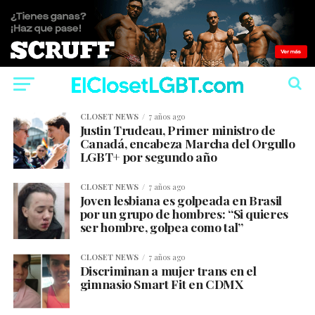
CLOSET NEWS
7 años ago
Justin Trudeau, Primer ministro de
Canadá, encabeza Marcha del Orgullo
LGBT+ por segundo año
CLOSET NEWS
7 años ago
Joven lesbiana es golpeada en Brasil
por un grupo de hombres: “Si quieres
ser hombre, golpea como tal”
CLOSET NEWS
7 años ago
Discriminan a mujer trans en el
gimnasio Smart Fit en CDMX