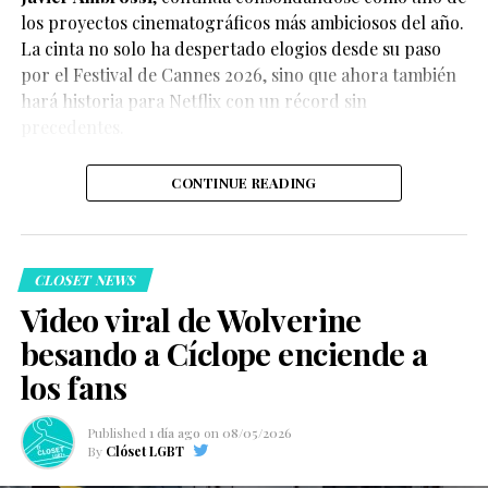
los proyectos cinematográficos más ambiciosos del año.
La cinta no solo ha despertado elogios desde su paso
por el Festival de Cannes 2026, sino que ahora también
Según el medio estadounidense, Marvel Studios realizó
hará historia para Netflix con un récord sin
reuniones y audiciones con varios actores antes de
precedentes.
tomar una decisión, y Connor habría sido el elegido
para interpretar al líder de los mutantes en el esperado
CONTINUE READING
reinicio de la franquicia.
CLOSET NEWS
Video viral de Wolverine
besando a Cíclope enciende a
Hasta el momento, Marvel Studios no ha confirmado
los fans
oficialmente el casting, por lo que la información
debe considerarse un reporte y no un anuncio
Published
1 día ago
on
08/05/2026
oficial.
By
Clóset LGBT