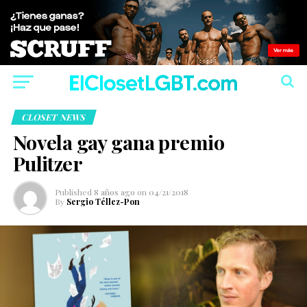
CLOSET NEWS
Novela gay gana premio
Pulitzer
Published
8 años ago
on
04/21/2018
By
Sergio Téllez-Pon