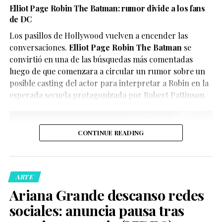
En este caso, el objetivo del video parece ser
Elliot Page Robin The Batman: rumor divide a los fans
El reparto reúne a figuras como Penélope Cruz,
de DC
únicamente divertir a los seguidores de X-Men, quienes
Guitarricadelafuente
,
Miguel Bernardeau
,
Lola Dueñas
y
han convertido el clip en uno de los contenidos virales
Los pasillos de Hollywood vuelven a encender las
Glenn Close
.
del momento.
conversaciones.
Elliot Page Robin The Batman
se
convirtió en una de las búsquedas más comentadas
luego de que comenzara a circular un rumor sobre un
posible casting del actor para interpretar a Robin en la
esperada secuela protagonizada por Robert Pattinson.
CONTINUE READING
De acuerdo con la información oficial difundida por la
Oficina del Sheriff de Miami-Dade, los agentes
acudieron al domicilio tras recibir llamadas de personas
ARTE
preocupadas por el bienestar del creador de contenido.
Ariana Grande descanso redes
Posteriormente, las autoridades confirmaron que la
sociales: anuncia pausa tras
persona fue trasladada de manera segura a un hospital
local para recibir atención médica.