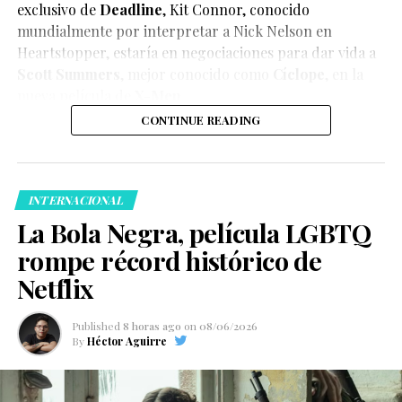
exclusivo de
Deadline
,
Kit Connor
, conocido
mundialmente por interpretar a Nick Nelson en
Heartstopper
, estaría en negociaciones para dar vida a
Scott Summers
, mejor conocido como
Cíclope
, en la
nueva película de
X-Men
.
CONTINUE READING
INTERNACIONAL
La Bola Negra, película LGBTQ
rompe récord histórico de
Netflix
Published
8 horas ago
on
08/06/2026
By
Héctor Aguirre