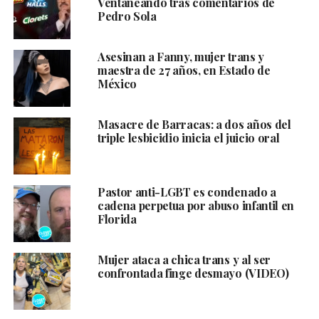
Ventaneando tras comentarios de
Pedro Sola
Asesinan a Fanny, mujer trans y
maestra de 27 años, en Estado de
México
Masacre de Barracas: a dos años del
triple lesbicidio inicia el juicio oral
Pastor anti-LGBT es condenado a
cadena perpetua por abuso infantil en
Florida
Mujer ataca a chica trans y al ser
confrontada finge desmayo (VIDEO)