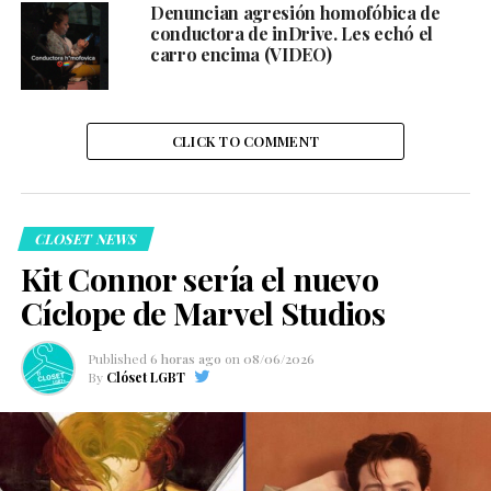
Denuncian agresión homofóbica de
conductora de inDrive. Les echó el
carro encima (VIDEO)
CLICK TO COMMENT
CLOSET NEWS
Kit Connor sería el nuevo
Cíclope de Marvel Studios
Published
6 horas ago
on
08/06/2026
By
Clóset LGBT