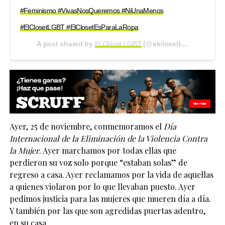
#Feminismo #VivasNosQueremos #NiUnaMenos
#ElClosetLGBT #ElClosetEsParaLaRopa
A post shared by
El Clóset LGBT
(@elclosetlgbt) on
Nov 2
Ayer, 25 de noviembre, conmemoramos el
Día
Internacional de la Eliminación de la Violencia Contra
la Mujer
. Ayer marchamos por todas ellas que
perdieron su voz solo porque “estaban solas” de
regreso a casa. Ayer reclamamos por la vida de aquellas
a quienes violaron por lo que llevaban puesto. Ayer
pedimos justicia para las mujeres que mueren día a día.
Y también por las que son agredidas puertas adentro,
en su casa.