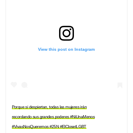
View this post on Instagram
Porque si despiertan, todas las mujeres irán
recordando sus grandes poderes #NiUnaMenos
#VivasNosQueremos #25N #ElClosetLGBT