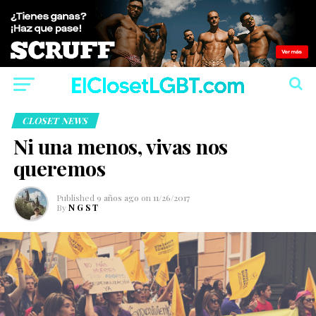
CLOSET NEWS
Ni una menos, vivas nos
queremos
Published
9 años ago
on
11/26/2017
By
N G S T