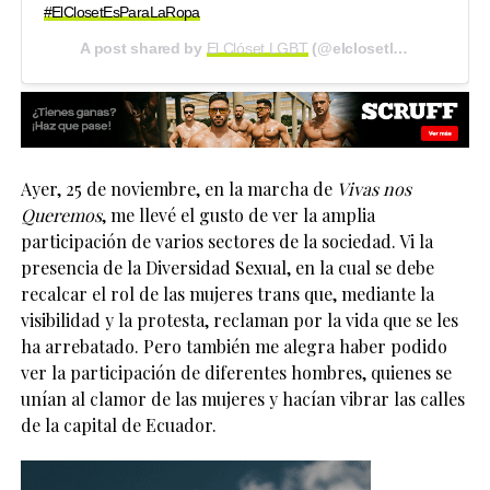
#ElClosetEsParaLaRopa
A post shared by
El Clóset LGBT
(@elclosetlgbt) on
Nov 2
Ayer, 25 de noviembre, en la marcha de
Vivas nos
Queremos
, me llevé el gusto de ver la amplia
participación de varios sectores de la sociedad. Vi la
presencia de la Diversidad Sexual, en la cual se debe
recalcar el rol de las mujeres trans que, mediante la
visibilidad y la protesta, reclaman por la vida que se les
ha arrebatado. Pero también me alegra haber podido
ver la participación de diferentes hombres, quienes se
unían al clamor de las mujeres y hacían vibrar las calles
de la capital de Ecuador.