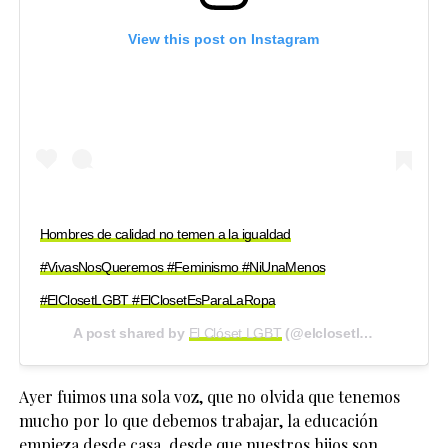
View this post on Instagram
Hombres de calidad no temen a la igualdad
#VivasNosQueremos #Feminismo #NiUnaMenos
#ElClosetLGBT #ElClosetEsParaLaRopa
A post shared by
El Clóset LGBT
(@elclosetlgbt) on
Nov 2
Ayer fuimos una sola voz, que no olvida que tenemos
mucho por lo que debemos trabajar, la educación
empieza desde casa, desde que nuestros hijos son