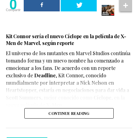
0
Compartir
Kit Connor sería el nuevo Cíclope en la película de X-
Men de Marvel, según reporte
El universo de los mutantes en Marvel Studios continúa
tomando forma y un nuevo nombre ha comenzado a
emocionar a los fans. De acuerdo con un reporte
exclusivo de
Deadline
,
Kit Connor
, conocido
mundialmente por interpretar a Nick Nelson en
Heartstopper
, estaría en negociaciones para dar vida a
Scott Summers
, mejor conocido como
Cíclope
, en la
nueva película de
X-Men
.
CONTINUE READING