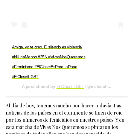
Amiga, yo te creo. El silencio es violencia
#NiUnaMenos #25N #VivasNosQueremos
#Feminismo #ElClosetEsParaLaRopa
#ElClosetLGBT
A post shared by
El Clóset LGBT
(@elclosetlgbt) on
Nov 2
Al día de hoy, tenemos mucho por hacer todavía. Las
noticias de los países en el continente se tiñen de rojo
por los números de femicidios en nuestros países. Y en
esta marcha de Vivas Nos Queremos se pintaron los