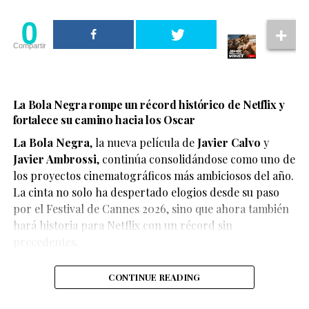
0
Compartir
La Bola Negra rompe un récord histórico de Netflix y
fortalece su camino hacia los Oscar
La Bola Negra
, la nueva película de
Javier Calvo
y
Javier Ambrossi
, continúa consolidándose como uno de
los proyectos cinematográficos más ambiciosos del año.
La cinta no solo ha despertado elogios desde su paso
por el Festival de Cannes 2026, sino que ahora también
Según el medio estadounidense, Marvel Studios realizó
hará historia para Netflix con un récord sin
reuniones y audiciones con varios actores antes de
precedentes.
tomar una decisión, y Connor habría sido el elegido
para interpretar al líder de los mutantes en el esperado
CONTINUE READING
reinicio de la franquicia.