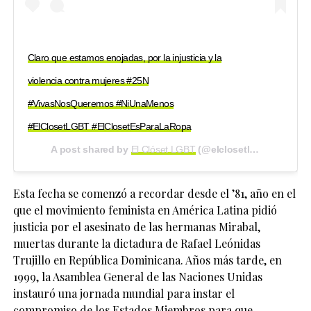
Claro que estamos enojadas, por la injusticia y la
violencia contra mujeres #25N
#VivasNosQueremos #NiUnaMenos
#ElClosetLGBT #ElClosetEsParaLaRopa
A post shared by
El Clóset LGBT
(@elclosetlgbt) on
Nov 2
Esta fecha se comenzó a recordar desde el ’81, año en el
que el movimiento feminista en América Latina pidió
justicia por el asesinato de las hermanas Mirabal,
muertas durante la dictadura de Rafael Leónidas
Trujillo en República Dominicana. Años más tarde, en
1999, la Asamblea General de las Naciones Unidas
instauró una jornada mundial para instar el
compromiso de los Estados Miembros para que