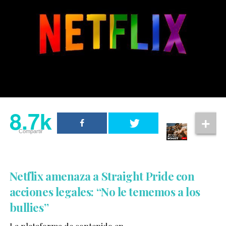
8.7k
Compartir
Netflix amenaza a Straight Pride con
acciones legales: “No le tememos a los
bullies”