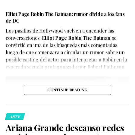
contenido para evitar confusiones.
en la visibilidad LGBTQ+.
En este caso, el objetivo del video parece ser
Elliot Page Robin The Batman: rumor divide a los fans
El reparto reúne a figuras como Penélope Cruz,
de DC
únicamente divertir a los seguidores de X-Men, quienes
Guitarricadelafuente
,
Miguel Bernardeau
,
Lola Dueñas
y
han convertido el clip en uno de los contenidos virales
Los pasillos de Hollywood vuelven a encender las
Glenn Close
.
del momento.
conversaciones.
Elliot Page Robin The Batman
se
convirtió en una de las búsquedas más comentadas
luego de que comenzara a circular un rumor sobre un
posible casting del actor para interpretar a Robin en la
esperada secuela protagonizada por Robert Pattinson.
CONTINUE READING
De acuerdo con la información oficial difundida por la
Oficina del Sheriff de Miami-Dade, los agentes
acudieron al domicilio tras recibir llamadas de personas
ARTE
preocupadas por el bienestar del creador de contenido.
Ariana Grande descanso redes
Posteriormente, las autoridades confirmaron que la