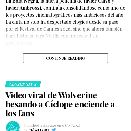
La Bola Negra
, la nueva película de
Javier Calvo
y
Javier Ambrossi
, continúa consolidándose como uno de
los proyectos cinematográficos más ambiciosos del año.
La cinta no solo ha despertado elogios desde su paso
por el Festival de Cannes 2026, sino que ahora también
Según el medio estadounidense, Marvel Studios realizó
hará historia para Netflix con un récord sin
reuniones y audiciones con varios actores antes de
precedentes.
tomar una decisión, y Connor habría sido el elegido
para interpretar al líder de los mutantes en el esperado
CONTINUE READING
reinicio de la franquicia.
CLOSET NEWS
Video viral de Wolverine
besando a Cíclope enciende a
Hasta el momento, Marvel Studios no ha confirmado
los fans
oficialmente el casting, por lo que la información
debe considerarse un reporte y no un anuncio
Published
3 días ago
on
08/05/2026
oficial.
By
Clóset LGBT