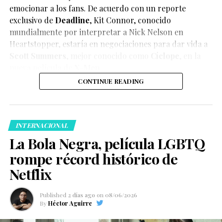
emocionar a los fans. De acuerdo con un reporte
exclusivo de
Deadline
,
Kit Connor
, conocido
mundialmente por interpretar a Nick Nelson en
Heartstopper
, estaría en negociaciones para dar vida a
Scott Summers
, mejor conocido como
Cíclope
, en la
nueva película de
X-Men
.
CONTINUE READING
INTERNACIONAL
La Bola Negra, película LGBTQ
rompe récord histórico de
Netflix
Published
2 días ago
on
08/06/2026
By
Héctor Aguirre