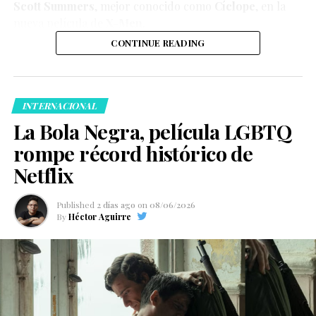
Scott Summers
, mejor conocido como
Cíclope
, en la
nueva película de
X-Men
.
CONTINUE READING
INTERNACIONAL
La Bola Negra, película LGBTQ
rompe récord histórico de
Netflix
Published
2 días ago
on
08/06/2026
By
Héctor Aguirre