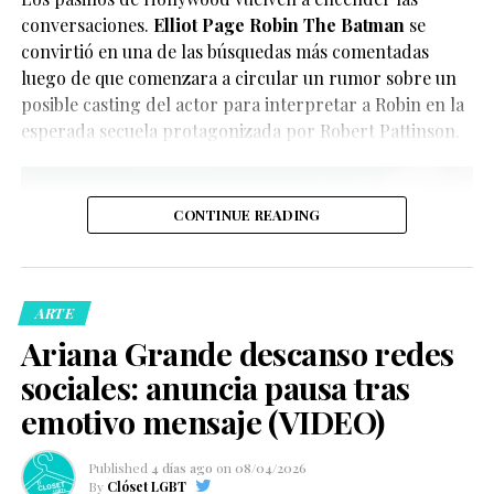
Glenn Close
.
del momento.
conversaciones.
Elliot Page Robin The Batman
se
convirtió en una de las búsquedas más comentadas
luego de que comenzara a circular un rumor sobre un
posible casting del actor para interpretar a Robin en la
esperada secuela protagonizada por Robert Pattinson.
CONTINUE READING
De acuerdo con la información oficial difundida por la
Oficina del Sheriff de Miami-Dade, los agentes
acudieron al domicilio tras recibir llamadas de personas
ARTE
preocupadas por el bienestar del creador de contenido.
Ariana Grande descanso redes
Posteriormente, las autoridades confirmaron que la
sociales: anuncia pausa tras
persona fue trasladada de manera segura a un hospital
local para recibir atención médica.
emotivo mensaje (VIDEO)
Ver esta publicación en Instagram
Ver esta publicación en Instagram
Published
4 días ago
on
08/04/2026
By
Clóset LGBT