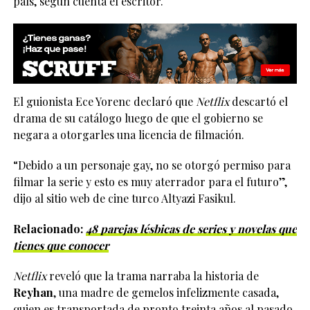
país, según cuenta el escritor.
El guionista Ece Yorenc declaró que
Netflix
descartó el
drama de su catálogo luego de que el gobierno se
negara a otorgarles una licencia de filmación.
“Debido a un personaje gay, no se otorgó permiso para
filmar la serie y esto es muy aterrador para el futuro”,
dijo al sitio web de cine turco Altyazi Fasikul.
Relacionado:
48 parejas lésbicas de series y novelas que
tienes que conocer
Netflix
reveló que la trama narraba la historia de
Reyhan
, una madre de gemelos infelizmente casada,
quien es transportada de pronto treinta años al pasado,