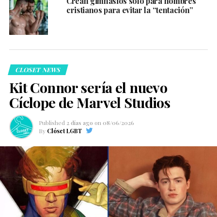
Crean gimnasios solo para hombres
cristianos para evitar la “tentación”
CLOSET NEWS
Kit Connor sería el nuevo
Cíclope de Marvel Studios
Published
2 días ago
on
08/06/2026
By
Clóset LGBT