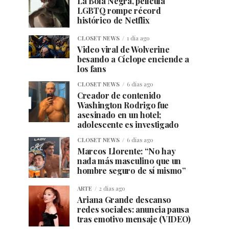
La Bola Negra, película
LGBTQ rompe récord
histórico de Netflix
CLOSET NEWS
1 día ago
Video viral de Wolverine
besando a Cíclope enciende a
los fans
CLOSET NEWS
6 días ago
Creador de contenido
Washington Rodrigo fue
asesinado en un hotel;
adolescente es investigado
CLOSET NEWS
6 días ago
Marcos Llorente: “No hay
nada más masculino que un
hombre seguro de sí mismo”
ARTE
2 días ago
Ariana Grande descanso
redes sociales: anuncia pausa
tras emotivo mensaje (VIDEO)