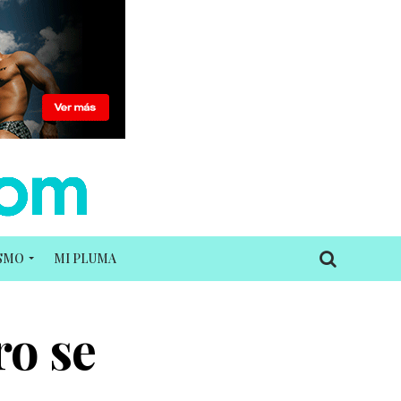
ISMO
MI PLUMA
ro se