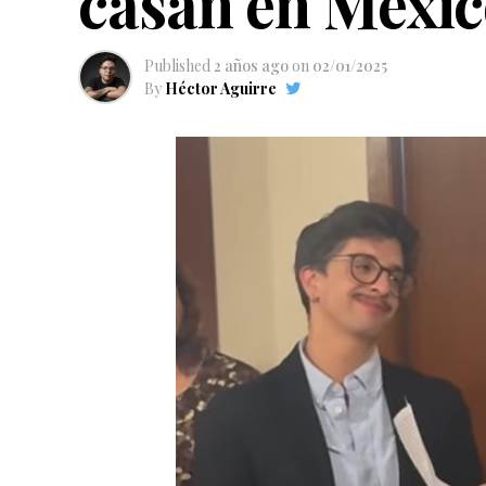
casan en Méxi
Published
2 años ago
on
02/01/2025
By
Héctor Aguirre