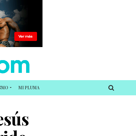
ISMO
MI PLUMA
esús