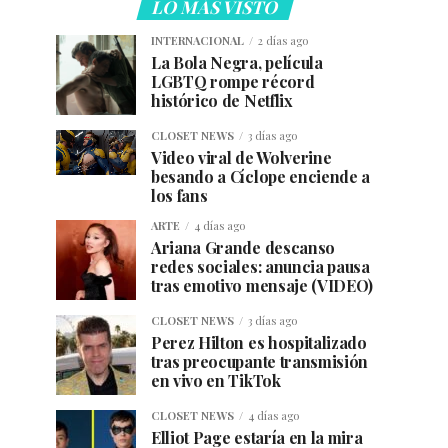
LO MÁS VISTO
INTERNACIONAL
2 días ago
La Bola Negra, película
LGBTQ rompe récord
histórico de Netflix
CLOSET NEWS
3 días ago
Video viral de Wolverine
besando a Cíclope enciende a
los fans
ARTE
4 días ago
Ariana Grande descanso
redes sociales: anuncia pausa
tras emotivo mensaje (VIDEO)
CLOSET NEWS
3 días ago
Perez Hilton es hospitalizado
tras preocupante transmisión
en vivo en TikTok
CLOSET NEWS
4 días ago
Elliot Page estaría en la mira