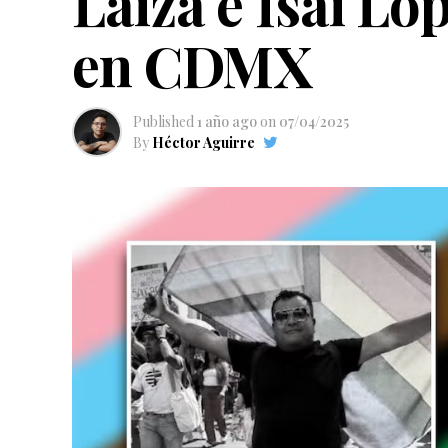
Laiza e Isaí Lóp
en CDMX
Published
1 año ago
on
07/04/2025
By
Héctor Aguirre