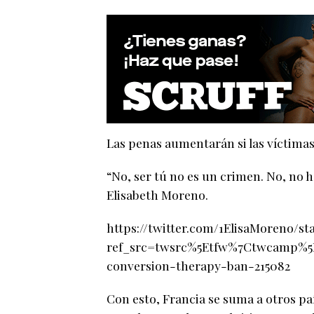
Las penas aumentarán si las víctima
“No, ser tú no es un crimen. No, no h
Elisabeth Moreno.
https://twitter.com/1ElisaMoreno/s
ref_src=twsrc%5Etfw%7Ctwcamp%5
conversion-therapy-ban-215082
Con esto, Francia se suma a otros pa