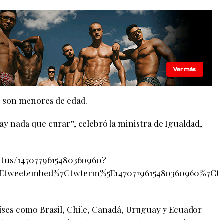
s son menores de edad.
ay nada que curar”, celebró la ministra de Igualdad,
tatus/1470779615480360960?
Etweetembed%7Ctwterm%5E1470779615480360960%7C
íses como Brasil, Chile, Canadá, Uruguay y Ecuador