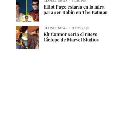
CLOSET NEWS
3 días ago
Elliot Page estaría en la mira
para ser Robin en The Batman
CLOSET NEWS
21 horas ago
Kit Connor sería el nuevo
Cíclope de Marvel Studios
twgr%5E%7Ctwcon%5Es1_&ref_url=https%3A%2F%2Fxt