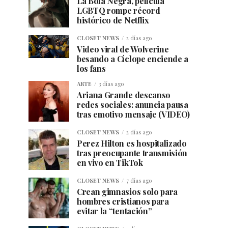
La Bola Negra, película
LGBTQ rompe récord
histórico de Netflix
CLOSET NEWS
2 días ago
Video viral de Wolverine
besando a Cíclope enciende a
los fans
ARTE
3 días ago
Ariana Grande descanso
redes sociales: anuncia pausa
tras emotivo mensaje (VIDEO)
CLOSET NEWS
2 días ago
Perez Hilton es hospitalizado
tras preocupante transmisión
en vivo en TikTok
CLOSET NEWS
7 días ago
Crean gimnasios solo para
hombres cristianos para
evitar la “tentación”