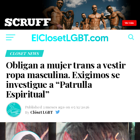
CLOSET NEWS
Obligan a mujer trans a vestir
ropa masculina. Exigimos se
investigue a “Patrulla
Espiritual”
Published
3 meses ago
on
05/12/2026
By
Clóset LGBT