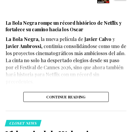
La Bola Negra rompe un récord histórico de Netflix y
fortalece su camino hacia los Oscar
La Bola Negra
, la nueva película de
Javier Calvo
y
Javier Ambrossi
, continúa consolidándose como uno de
los proyectos cinematográficos más ambiciosos del año.
La cinta no solo ha despertado elogios desde su paso
por el Festival de Cannes 2026, sino que ahora también
Según el medio estadounidense, Marvel Studios realizó
hará historia para Netflix con un récord sin
reuniones y audiciones con varios actores antes de
precedentes.
tomar una decisión, y Connor habría sido el elegido
para interpretar al líder de los mutantes en el esperado
CONTINUE READING
reinicio de la franquicia.
CLOSET NEWS