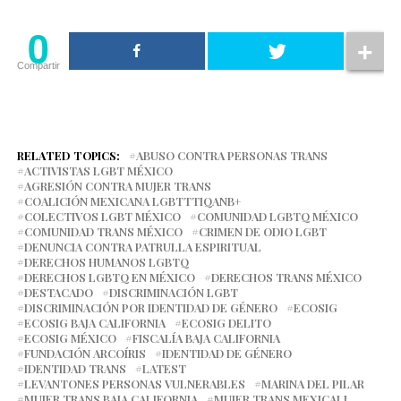
0
Compartir
RELATED TOPICS:
ABUSO CONTRA PERSONAS TRANS
ACTIVISTAS LGBT MÉXICO
AGRESIÓN CONTRA MUJER TRANS
COALICIÓN MEXICANA LGBTTTIQANB+
COLECTIVOS LGBT MÉXICO
COMUNIDAD LGBTQ MÉXICO
COMUNIDAD TRANS MÉXICO
CRIMEN DE ODIO LGBT
DENUNCIA CONTRA PATRULLA ESPIRITUAL
DERECHOS HUMANOS LGBTQ
DERECHOS LGBTQ EN MÉXICO
DERECHOS TRANS MÉXICO
DESTACADO
DISCRIMINACIÓN LGBT
DISCRIMINACIÓN POR IDENTIDAD DE GÉNERO
ECOSIG
ECOSIG BAJA CALIFORNIA
ECOSIG DELITO
ECOSIG MÉXICO
FISCALÍA BAJA CALIFORNIA
FUNDACIÓN ARCOÍRIS
IDENTIDAD DE GÉNERO
IDENTIDAD TRANS
LATEST
LEVANTONES PERSONAS VULNERABLES
MARINA DEL PILAR
MUJER TRANS BAJA CALIFORNIA
MUJER TRANS MEXICALI