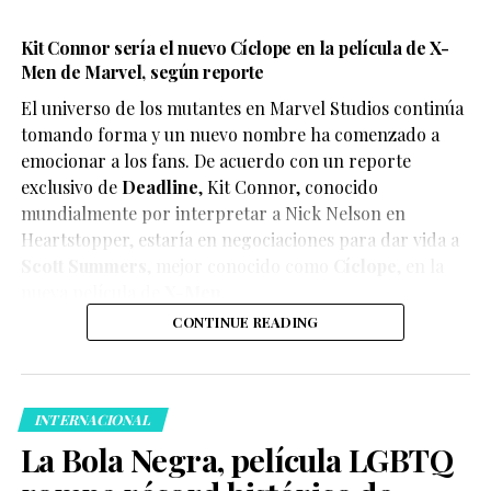
Kit Connor sería el nuevo Cíclope en la película de X-
Men de Marvel, según reporte
El universo de los mutantes en Marvel Studios continúa
tomando forma y un nuevo nombre ha comenzado a
emocionar a los fans. De acuerdo con un reporte
exclusivo de
Deadline
,
Kit Connor
, conocido
mundialmente por interpretar a Nick Nelson en
Heartstopper
, estaría en negociaciones para dar vida a
Scott Summers
, mejor conocido como
Cíclope
, en la
nueva película de
X-Men
.
CONTINUE READING
INTERNACIONAL
La Bola Negra, película LGBTQ