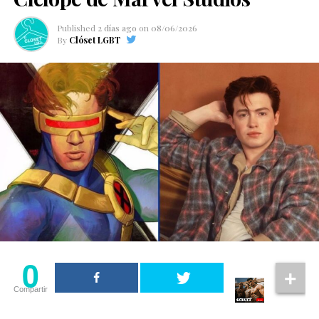
Published
2 días ago
on
08/06/2026
By
Clóset LGBT
0
Compartir