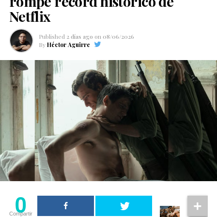
rompe récord histórico de
Netflix
Published
2 días ago
on
08/06/2026
By
Héctor Aguirre
0
Compartir