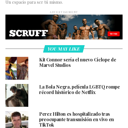
Un espacio para ser tú mismo.
ADVERTISEMENT
YOU MAY LIKE
Kit Connor sería el nuevo Cíclope de
Marvel Studios
La Bola Negra, película LGBTQ rompe
récord histórico de Netflix
Perez Hilton es hospitalizado tras
preocupante transmisión en vivo en
TikTok