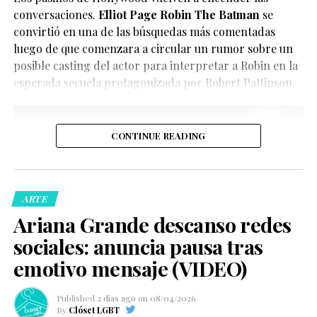
del momento.
conversaciones.
Elliot Page Robin The Batman
se
convirtió en una de las búsquedas más comentadas
luego de que comenzara a circular un rumor sobre un
posible casting del actor para interpretar a Robin en la
esperada secuela protagonizada por Robert Pattinson.
CONTINUE READING
De acuerdo con la información oficial difundida por la
Oficina del Sheriff de Miami-Dade, los agentes
acudieron al domicilio tras recibir llamadas de personas
ARTE
preocupadas por el bienestar del creador de contenido.
Ariana Grande descanso redes
Posteriormente, las autoridades confirmaron que la
sociales: anuncia pausa tras
persona fue trasladada de manera segura a un hospital
local para recibir atención médica.
emotivo mensaje (VIDEO)
Ver esta publicación en Instagram
Published
2 días ago
on
08/04/2026
By
Clóset LGBT