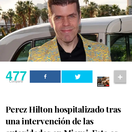
477
Compartir
Perez Hilton hospitalizado tras
una intervención de las
En el clip, generado mediante herramientas de IA, se