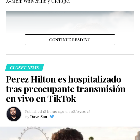
X-Men: Wolverine y Cíclope.
CONTINUE READING
CLOSET NEWS
Perez Hilton es hospitalizado
tras preocupante transmisión
en vivo en TikTok
Published
18 horas ago
on
08/05/2026
By
Dave Son